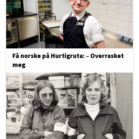
Få norske på Hurtigruta: – Overrasket
meg