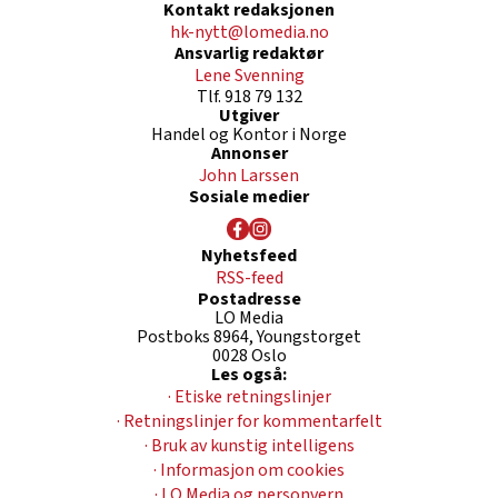
Kontakt redaksjonen
hk-nytt@lomedia.no
Ansvarlig redaktør
Lene Svenning
Tlf. 918 79 132
Utgiver
Handel og Kontor i Norge
Annonser
John Larssen
Sosiale medier
Nyhetsfeed
RSS-feed
Postadresse
LO Media
Postboks 8964, Youngstorget
0028 Oslo
Les også:
· Etiske retningslinjer
· Retningslinjer for kommentarfelt
· Bruk av kunstig intelligens
· Informasjon om cookies
· LO Media og personvern