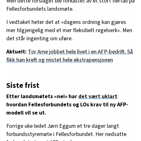
Men dette forslaget ble forkastet av et stort flertall på
Fellesforbundets landsmøte.
I vedtaket heter det at «dagens ordning kan gjøres
mer tilgjengelig med et mer fleksibelt regelverk». Men
det står ingenting om uføre.
Aktuelt:
Tor Arne jobbet hele livet i en AFP-bedrift. Så
fikk han kreft og mistet hele ekstrapensjonen
Siste frist
Etter landsmøtets «nei» har
det vært uklart
hvordan Fellesforbundets og LOs krav til ny AFP-
modell vil se ut.
Forrige uke ledet Jørn Eggum et tre dager langt
forbundsstyremøte i Fellesforbundet. Her nedsatte