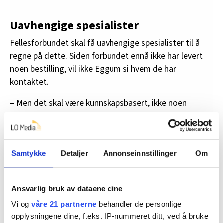
Uavhengige spesialister
Fellesforbundet skal få uavhengige spesialister til å
regne på dette. Siden forbundet ennå ikke har levert
noen bestilling, vil ikke Eggum si hvem de har
kontaktet.
– Men det skal være kunnskapsbasert, ikke noen
svogerforskning, slår forbundslederen fast.
Utvalget som skal jobbe med AFP i forbundet, skal
ledes av Eggum.
Samtykke
Detaljer
Annonseinnstillinger
Om
– Jeg vil gjerne ha hånd om dette selv, sier han.
Ansvarlig bruk av dataene dine
Vi og
våre 21 partnerne
behandler de personlige
Høy og mørk
opplysningene dine, f.eks. IP-nummeret ditt, ved å bruke