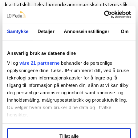
klart atskilt. Tekstlignende annonser skal utstyres slik
at de ikke kan forveksles med redaksjonell tekst.
Samtykke
Detaljer
Annonseinnstillinger
Om
Bildebruk
HK-Nytt skal som hovedregel ikke manipulere bilder.
Ansvarlig bruk av dataene dine
Dersom manipulering forekommer, skal de alltid
Vi og
våre 21 partnerne
behandler de personlige
merkes. Det skal skilles klart mellom nyhets- og
opplysningene dine, f.eks. IP-nummeret ditt, ved å bruke
illustrasjonsfoto. Arkivfoto skal merkes.
teknologi som informasjonskapsler for å lagre og få
tilgang til informasjon på enheten din, sånn at vi kan tilby
deg personlige annonser og innhold samt annonse- og
Kildevern - kildekritikk
innholdsmåling, målgruppestatistikk og produktutvikling.
Kildenes motiver skal vurderes kritisk. Alle tips skal
Du velger hvem som bruker dine data og i hvilke
hensikter.
sjekkes grundig. Anonyme kilder skal som regel ikke
brukes. Det skal som hovedregel brukes mer enn én
Under
mer info
kan du lese om hvordan dine personlige
kilde i hver sak.
Tillat alle
data behandles og hvordan du kan velge hvordan de skal