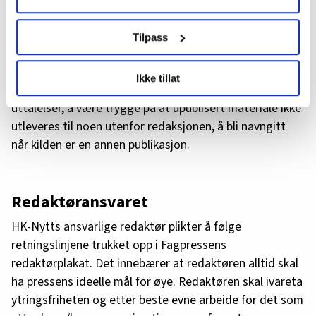
HK-Nytts kilder skal gjengis korrekt. Derfor har kildene
brukes. Du kan hele tiden endre eller trekke tilbake ditt
samtykke fra erklæringen om informasjonskapsler.
rett til å få vite hvordan de blir gjengitt og i hvilken
Tilpass
sammenheng. Kildene har rett til å bli beskyttet dersom
LO Medias publikasjoner frifagbevegelse.no, hk-nytt.no
de er lovet anonymitet, å bli beskyttet mot seg selv når
Ikke tillat
og fontene.no bruker informasjonskapsler (cookies) for å
det er åpenbart at de ikke ser konsekvensene av sine
lære hvordan våre nettsider blir brukt slik at vi tilby
uttalelser, å være trygge på at upublisert materiale ikke
relevant innhold, tilpassede annonser og utarbeide
utleveres til noen utenfor redaksjonen, å bli navngitt
statistikk.
når kilden er en annen publikasjon.
Vi deler bare informasjon om hvordan du bruker
nettstedet med LO Medias egne samarbeidspartnere
innenfor analyse og annonsering. Disse er angitt i
Redaktøransvaret
oversikten lengre ned på denne siden.
HK-Nytts ansvarlige redaktør plikter å følge
retningslinjene trukket opp i Fagpressens
redaktørplakat. Det innebærer at redaktøren alltid skal
ha pressens ideelle mål for øye. Redaktøren skal ivareta
ytringsfriheten og etter beste evne arbeide for det som