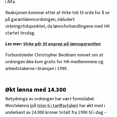
i Alta.
Reaksjonen kommer etter at Virke tok til orde for å se
på garantilønnsordningen, inkludert
virkningstidspunktet, da lønnsforhandlingene med HK
startet tirsdag.
Les mer:
Virke går til angrep på lønnsgarantien
Forbundsleder Christopher Beckham minnet om at
ordningen ikke kom gratis for HK-medlemmene og
arbeidstakerne i bransjen i 1990.
Økt lønna med 14.300
Betydninga av ordningen har vært formidabel.
Minstelønna (på
trinn 6 i tariffavtalen
) har økt med i
underkant av 24.000 kroner totalt fra 1990 til i dag –