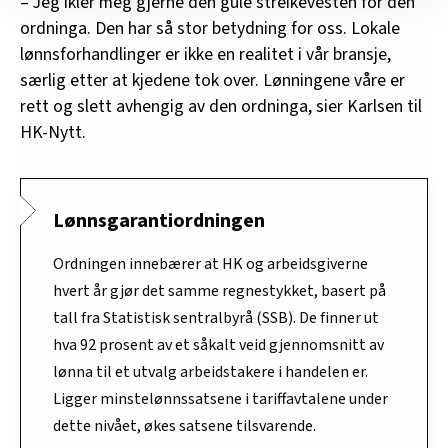
– Jeg ikler meg gjerne den gule streikevesten for den
nettstedet med LO Medias egne samarbeidspartnere
ordninga. Den har så stor betydning for oss. Lokale
innenfor analyse og annonsering. Disse er angitt i
lønnsforhandlinger er ikke en realitet i vår bransje,
oversikten lengre ned på denne siden.
særlig etter at kjedene tok over. Lønningene våre er
rett og slett avhengig av den ordninga, sier Karlsen til
HK-Nytt.
Lønnsgarantiordningen
Ordningen innebærer at HK og arbeidsgiverne
hvert år gjør det samme regnestykket, basert på
tall fra Statistisk sentralbyrå (SSB). De finner ut
hva 92 prosent av et såkalt veid gjennomsnitt av
lønna til et utvalg arbeidstakere i handelen er.
Ligger minstelønnssatsene i tariffavtalene under
dette nivået, økes satsene tilsvarende.