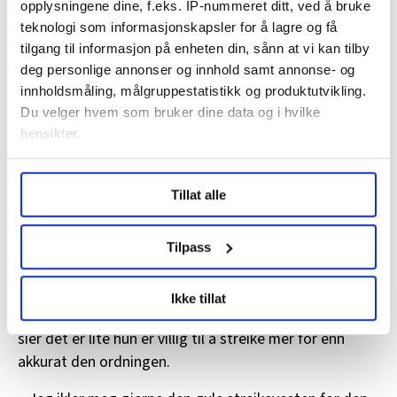
opplysningene dine, f.eks. IP-nummeret ditt, ved å bruke
tillitsvalgt på Europris i Alta.
teknologi som informasjonskapsler for å lagre og få
tilgang til informasjon på enheten din, sånn at vi kan tilby
deg personlige annonser og innhold samt annonse- og
innholdsmåling, målgruppestatistikk og produktutvikling.
Du velger hvem som bruker dine data og i hvilke
hensikter.
Under
mer info
kan du lese om hvordan dine personlige
Tillat alle
data behandles og hvordan du kan velge hvordan de skal
brukes. Du kan hele tiden endre eller trekke tilbake ditt
samtykke fra erklæringen om informasjonskapsler.
Tilpass
STREIKEVILLIG: Inger Karlsen, Europris Alta.
Martin Guttormsen Slørdal
LO Medias publikasjoner frifagbevegelse.no, hk-nytt.no
Ikke tillat
og fontene.no bruker informasjonskapsler (cookies) for å
Hun har i likhet med Roos lang fartstid i bransjen, og
lære hvordan våre nettsider blir brukt slik at vi tilby
sier det er lite hun er villig til å streike mer for enn
relevant innhold, tilpassede annonser og utarbeide
akkurat den ordningen.
statistikk.
Vi deler bare informasjon om hvordan du bruker