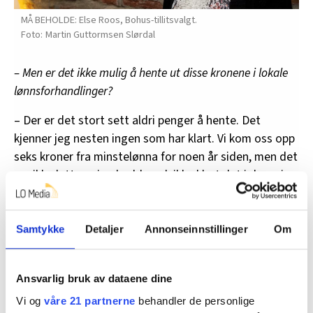
MÅ BEHOLDE: Else Roos, Bohus-tillitsvalgt.
Martin Guttormsen Slørdal
– Men er det ikke mulig å hente ut disse kronene i lokale
lønnsforhandlinger?
– Der er det stort sett aldri penger å hente. Det
kjenner jeg nesten ingen som har klart. Vi kom oss opp
seks kroner fra minstelønna for noen år siden, men det
var ikke lett, og jeg hadde nok ikke klart det i dag, sier
Roos.
Samtykke
Detaljer
Annonseinnstillinger
Om
Villig til å streike
Roos sier garantiordningen er den viktigste de har,
Ansvarlig bruk av dataene dine
uten den hadde de havnet langt bak lønnsmessig,
Vi og
våre 21 partnerne
behandler de personlige
mener hun – og får støtte hos Inger Karlsen, som er