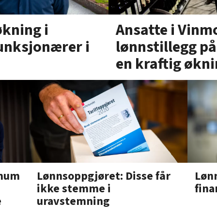
Ansatte i Vinm
økning i
lønnstillegg p
unksjonærer i
en kraftig økni
Lønnsoppgjøret: Disse får
Løn
imum
ikke stemme i
fina
uravstemning
e