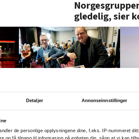
Norgesgruppen:
gledelig, sier 
l
Lønnsoppgjøret: Her er
50-ø
oner
resultatene så langt
«jus
Detaljer
Annonseinnstillinger
klim
med
med
ine
ndler de personlige opplysningene dine, f.eks. IP-nummeret ditt
re og få tilgang til informasjon på enheten din, sånn at vi kan ti