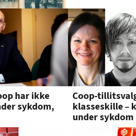
Coop-tillitsval
oop har ikke
klasseskille – 
 under sykdom,
under sykdom