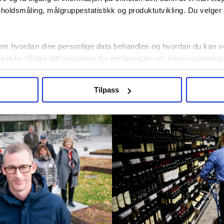
holdsmåling, målgruppestatistikk og produktutvikling. Du velge
Lønna går opp f
om hvordan dine personlige data behandles og hvordan du kan v
luftfarten
 trekke tilbake ditt samtykke fra erklæringen om informasjonskap
agbevegelse.no, hk-nytt.no og fontene.no bruker informasjonskaps
Tilpass
ukt slik at vi tilby relevant innhold, tilpassede annonser og utarbe
m hvordan du bruker nettstedet med LO Medias egne samarbeidsp
 i oversikten lengre ned på denne siden.