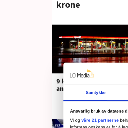
krone
9 kroner mer i timen ti
ansatte på bensinstasj
Samtykke
Ansvarlig bruk av dataene d
Vi og
våre 21 partnerne
beha
informasjonskapsler for å lag