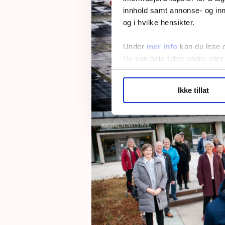
innhold samt annonse- og inn
og i hvilke hensikter.
Under
mer info
kan du lese 
Du kan hele tiden endre eller
LO Medias publikasjoner frif
Ikke tillat
hvordan våre nettsider blir br
Vi deler bare informasjon o
annonsering. Disse er angitt