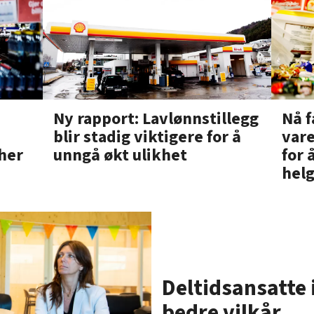
Nå f
Ny rapport: Lavlønnstillegg
vare
blir stadig viktigere for å
for 
unngå økt ulikhet
 her
hel
Deltidsansatte 
bedre vilkår