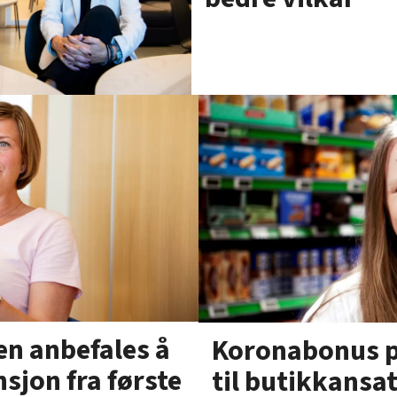
en anbefales å
Koronabonus p
nsjon fra første
til butikkansat