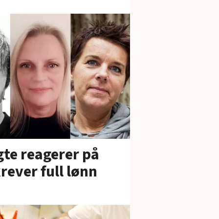
gte reagerer på
krever full lønn