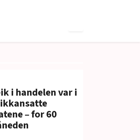
ik i handelen var i
tikkansatte
atene – for 60
åneden