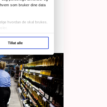
r hvem som bruker dine data
or ansatte i
elge hvordan de skal brukes.
sler.
ler (cookies) for å lære
Tillat alle
ide statistikk.
artnere innenfor analyse og