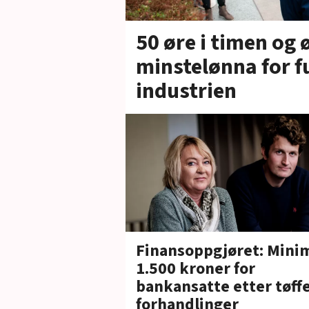
50 øre i timen og 
minstelønna for f
industrien
Finansoppgjøret: Min
1.500 kroner for
bankansatte etter tøff
forhandlinger