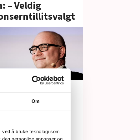
 – Veldig
konserntillitsvalgt
ring,
teringstillegg» og
Om
aprosjekt for
ieansatte HK-
lemmer
, ved å bruke teknologi som
lby deg personlige annonser og