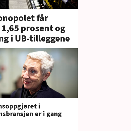
onopolet får
å 1,65 prosent og
ng i UB-tilleggene
nsoppgjøret i
nsbransjen er i gang