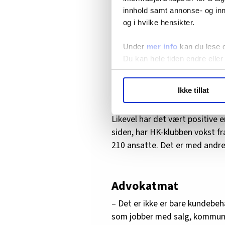
kolleger, sier Holst som er nes
innhold samt annonse- og inn
og i hvilke hensikter.
– Ja, hvordan skal vi ellers ku
folk har kommet tilbake til h
Under
mer info
kan du lese 
Nettopp det å få vist seg fram
Du kan hele tiden endre eller
koronapandemien. Småpraten ve
LO Medias publikasjoner frif
hjemmekontor i lange perioder
Ikke tillat
hvordan våre nettsider blir br
derfor måttet la vente på seg.
Vi deler bare informasjon o
Likevel har det vært positive 
annonsering. Disse er angitt
siden, har HK-klubben vokst fr
210 ansatte. Det er med andre 
Advokatmat
– Det er ikke er bare kundebe
som jobber med salg, kommunik