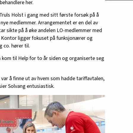
ehandlere her.
ruls Holst i gang med sitt første forsøk på å
t nye medlemmer. Arrangementet er en del av
m tar sikte på å øke andelen LO-medlemmer med
 Kontor ligger fokuset på funksjonærer og
co. hører til.
kom til Help for to år siden og organiserte seg
 var å finne ut av hvem som hadde tariffavtalen,
ier Solvang entusiastisk.