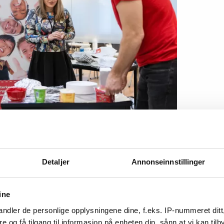
ina Solvang og Lars Viljar Kvavik ordner med LO Finans
g.
Detaljer
Annonseinnstillinger
ine
ndler de personlige opplysningene dine, f.eks. IP-nummeret ditt
ubben å bli synlige og kunne vise oss fram for
re og få tilgang til informasjon på enheten din, sånn at vi kan ti