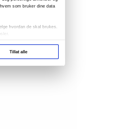
r hvem som bruker dine data
elge hvordan de skal brukes.
sler.
ler (cookies) for å lære
Tillat alle
ide statistikk.
artnere innenfor analyse og