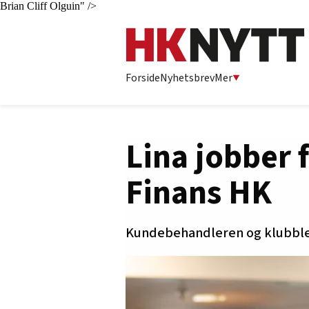
Brian Cliff Olguin" />
Forside
Nyhetsbrev
Mer
Lina jobber 
Finans HK
Kundebehandleren og klubbled