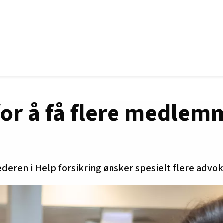
for å få flere medlem
eren i Help forsikring ønsker spesielt flere adv