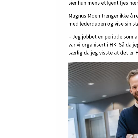
sier hun mens et kjent fjes n
Magnus Moen trenger ikke å rek
med lederduoen og vise sin st
– Jeg jobbet en periode som a
var vi organisert i HK. Så da j
særlig da jeg visste at det er 