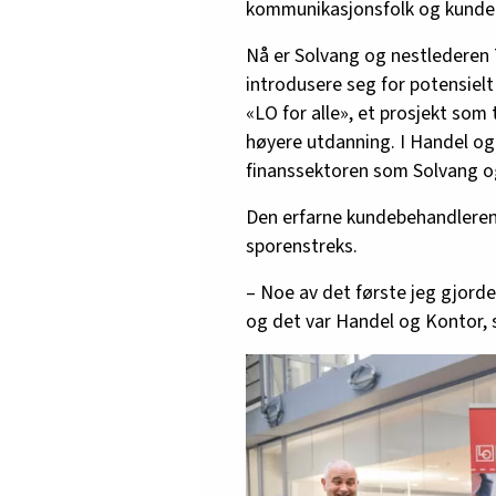
kommunikasjonsfolk og kundeb
Nå er Solvang og nestlederen T
introdusere seg for potensiel
«LO for alle», et prosjekt so
høyere utdanning. I Handel og
finanssektoren som Solvang og 
Den erfarne kundebehandleren 
sporenstreks.
– Noe av det første jeg gjorde
og det var Handel og Kontor, s