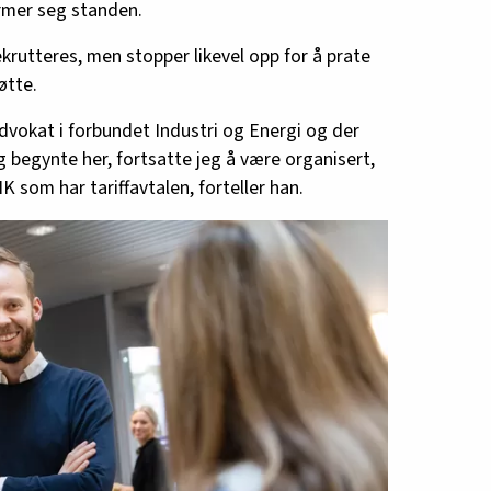
ærmer seg standen.
rutteres, men stopper likevel opp for å prate
øtte.
dvokat i forbundet Industri og Energi og der
eg begynte her, fortsatte jeg å være organisert,
HK som har tariffavtalen, forteller han.