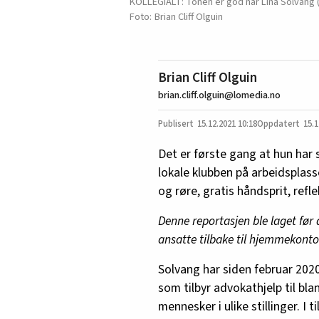
KOLLEGIALT: Tonen er god når Lina Solvang 
Brian Cliff Olguin
Brian Cliff Olguin
brian.cliff.olguin@lomedia.no
15.12.2021
10:18
15.1
Det er første gang at hun har 
lokale klubben på arbeidsplasse
og røre, gratis håndsprit, ref
Denne reportasjen ble laget før
ansatte tilbake til hjemmekonto
Solvang har siden februar 2020 
som tilbyr advokathjelp til b
mennesker i ulike stillinger. I 