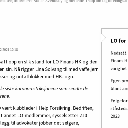
(midten) informerer Adrian Svendsby og Blerande Thaqi om fagforeningsar
LO for 
2.2021 10:18
Nedsatt 
Finans H
satt opp en slik stand for LO Finans HK og den
varighet
n sin. Nå rigger Lina Solvang til med vaffeljern
lekser og notatblokker med HK-logo.
Egen pro
 de siste koronarestriksjonene som sendte de
blant an
rene.
Følgefor
vært klubbleder i Help Forsikring. Bedriften,
ståsteds
lant annet LO-medlemmer, sysselsetter 210
2023
tillegg til advokater jobber det selgere,