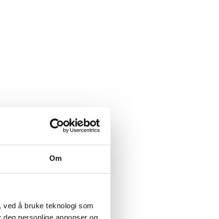
Om
, ved å bruke teknologi som
lby deg personlige annonser og