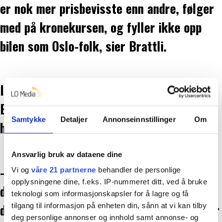
er nok mer prisbevisste enn andre, følger
med på kronekursen, og fyller ikke opp
bilen som Oslo-folk, sier Brattli.
Inne i dagligvarebutikken Meny finner vi
Bjørn og Annbjørg Gundersen. Hvorfor
Samtykke
Detaljer
Annonseinnstillinger
Om
handler de her, og ikke i Sverige?
Ansvarlig bruk av dataene dine
– Det er så mye folk på Nordby-senteret,
Vi og
våre 21 partnerne
behandler de personlige
opplysningene dine, f.eks. IP-nummeret ditt, ved å bruke
det tar så mye tid i kassa. Dessuten er
teknologi som informasjonskapsler for å lagre og få
det ikke alt som er billigere i Sverige, sier
tilgang til informasjon på enheten din, sånn at vi kan tilby
deg personlige annonser og innhold samt annonse- og