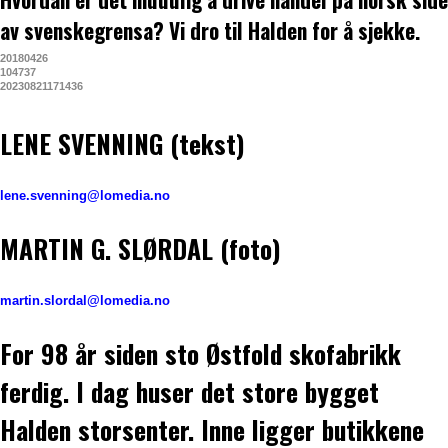
av svenskegrensa? Vi dro til Halden for å sjekke.
20180426
104737
20230821171436
LENE SVENNING (tekst)
lene.svenning@lomedia.no
MARTIN G. SLØRDAL (foto)
martin.slordal@lomedia.no
For 98 år siden sto Østfold skofabrikk
ferdig. I dag huser det store bygget
Halden storsenter. Inne ligger butikkene