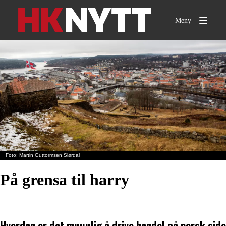
Meny
Martin Guttormsen Slørdal
På grensa til harry
Hvordan er det muuulig å drive handel på norsk side