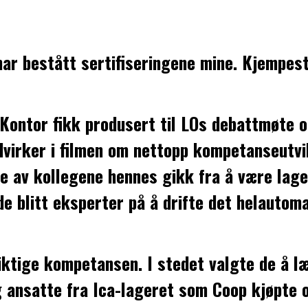
har bestått sertifiseringene mine. Kjempest
og Kontor fikk produsert til LOs debattmøt
edvirker i filmen om nettopp kompetanseutvi
av kollegene hennes gikk fra å være lagerm
de blitt eksperter på å drifte det helautom
riktige kompetansen. I stedet valgte de å l
g ansatte fra Ica-lageret som Coop kjøpte 