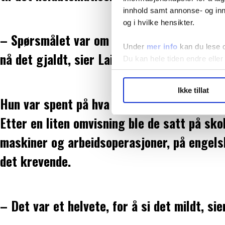
innhold samt annonse- og inn
og i hvilke hensikter.
– Spørsmålet var om jeg skulle satse på det
Under
mer info
kan du lese 
nå det gjaldt, sier Laila.
Du kan hele tiden endre eller
LO Medias publikasjoner frif
Ikke tillat
hvordan våre nettsider blir br
Hun var spent på hva dette nye var. Det fik
Vi deler bare informasjon o
Etter en liten omvisning ble de satt på sko
annonsering. Disse er angitt
maskiner og arbeidsoperasjoner, på engelsk
det krevende.
– Det var et helvete, for å si det mildt, sie