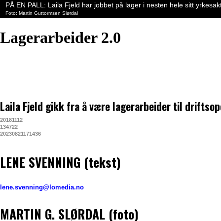
PÅ EN PALL: Laila Fjeld har jobbet på lager i nesten hele sitt yrkesakti
Martin Guttormsen Slørdal
Lagerarbeider 2.0
Laila Fjeld gikk fra å være lagerarbeider til driftsop
20181112
134722
20230821171436
LENE SVENNING (tekst)
lene.svenning@lomedia.no
MARTIN G. SLØRDAL (foto)