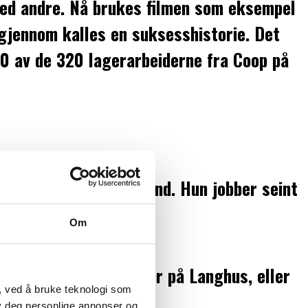
 med andre. Nå brukes filmen som eksempel
igjennom kalles en suksesshistorie. Det
30 av de 320 lagerarbeiderne fra Coop på
ofaen på Hemnes i Høland. Hun jobber seint
Om
til Coops manuelle lager på Langhus, eller
, ved å bruke teknologi som
lby deg personlige annonser og