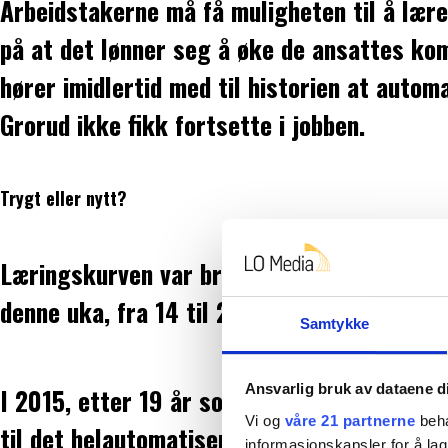
Arbeidstakerne må få muligheten til å lære
på at det lønner seg å øke de ansattes ko
hører imidlertid med til historien at auto
Grorud ikke fikk fortsette i jobben.
Trygt eller nytt?
Læringskurven var bratt på veien til å bli
denne uka, fra 14 til 22, så et intervju på 
Samtykke
Ansvarlig bruk av dataene d
I 2015, etter 19 år som lagerarbeider i Ica,
Vi og
våre 21 partnerne
beha
til det helautomatiserte lageret på Garde
informasjonskapsler for å lag