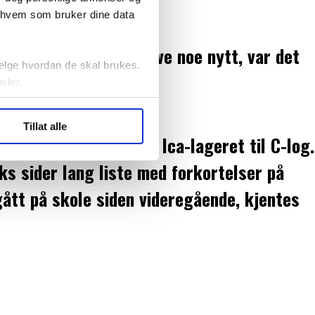
r hvem som bruker dine data
. Hvis jeg skulle prøve noe nytt, var det
elge hvordan de skal brukes.
sler.
ler (cookies) for å lære
Tillat alle
ide statistikk.
en første gjengen fra Ica-lageret til C-log.
artnere innenfor analyse og
eks sider lang liste med forkortelser på
ått på skole siden videregående, kjentes