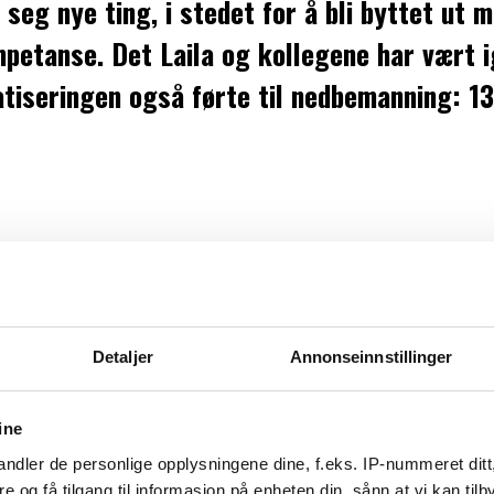
 seg nye ting, i stedet for å bli byttet ut
mpetanse. Det Laila og kollegene har vært 
matiseringen også førte til nedbemanning: 1
 driftsoperatør, innrømmer Laila hjemme i s
formiddagen har hun tid til.
Detaljer
Annonseinnstillinger
ine
 fikk Laila valget mellom å bli flytta over 
ndler de personlige opplysningene dine, f.eks. IP-nummeret ditt
rmoen.
re og få tilgang til informasjon på enheten din, sånn at vi kan ti