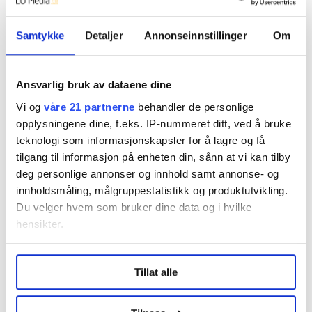
tolv år
til lege, tannlege eller helsestasjon.
Samtykke
Detaljer
Annonseinnstillinger
Om
• Bedriftene må synliggjøre på lønnsslippen hvor mye
som er innbetalt til
obligatorisk tjenestepensjon
(OTP)
.
Ansvarlig bruk av dataene dine
Vi og
våre 21 partnerne
behandler de personlige
opplysningene dine, f.eks. IP-nummeret ditt, ved å bruke
Alle følger med
teknologi som informasjonskapsler for å lagre og få
tilgang til informasjon på enheten din, sånn at vi kan tilby
Overrekkelsen av kravene mellom partene 23. mars var
deg personlige annonser og innhold samt annonse- og
startskuddet på forhandlingene som avgjør lønna for
innholdsmåling, målgruppestatistikk og produktutvikling.
de fleste som arbeider i Norge, altså det såkalte
Du velger hvem som bruker dine data og i hvilke
frontfagsoppgjøret
.
hensikter.
Det Fellesforbundet sikrer sine 178.000 medlemmer,
Under
mer info
kan du lese om hvordan dine personlige
legger tydelige føringer for omtrent hvor mye andre
Tillat alle
data behandles og hvordan du kan velge hvordan de skal
LO-medlemmer kan vente seg. Oppgjøret om
brukes. Du kan hele tiden endre eller trekke tilbake ditt
tariffavtalen Industrioverenskomsten er alltid først ut,
samtykke fra erklæringen om informasjonskapsler.