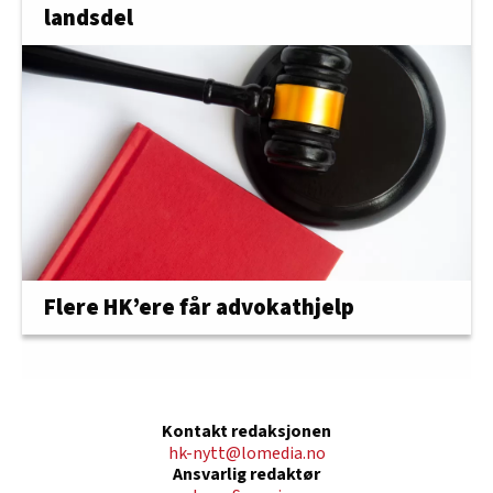
landsdel
Flere HK’ere får advokathjelp
Kontakt redaksjonen
hk-nytt@lomedia.no
Ansvarlig redaktør