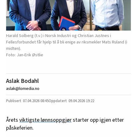
Harald Solberg (t.v.) i Norsk Industri og Christian Justnes i
Fellesforbundet får hjelp til å bli enige av riksmekler Mats Ruland (i
midten).
Jan-Erik Østlie
Aslak Bodahl
aslak@lomedia.no
07.04.2026
08:45
09.04.2026 19:22
Årets
viktigste lønnsoppgjør
starter opp igjen etter
påskeferien.