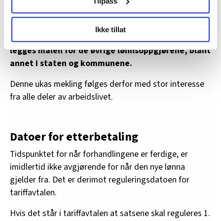
Tilpass
det er det som kalles frontfaget.
LO Medias publikasjoner frifagbevegelse.no, hk-nytt.no
Det er nemlig tradisjon for at industrien går i
Ikke tillat
og fontene.no bruker informasjonskapsler (cookies) for å
front og starter forhandlingene. På den måten
lære hvordan våre nettsider blir brukt slik at vi tilby
legges malen for de øvrige lønnsoppgjørene, blant
relevant innhold, tilpassede annonser og utarbeide
annet i staten og kommunene.
statistikk.
Vi deler bare informasjon om hvordan du bruker
Denne ukas mekling følges derfor med stor interesse
nettstedet med LO Medias egne samarbeidspartnere
fra alle deler av arbeidslivet.
innenfor analyse og annonsering. Disse er angitt i
oversikten lengre ned på denne siden.
Datoer for etterbetaling
Tidspunktet for når forhandlingene er ferdige, er
imidlertid ikke avgjørende for når den nye lønna
gjelder fra. Det er derimot reguleringsdatoen for
tariffavtalen.
Hvis det står i tariffavtalen at satsene skal reguleres 1.