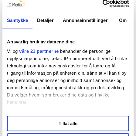
Forbundssekretær i Fellesforbundet, Steffen Høiland,
legger vekt på at de har tettet et viktig hull i AFP-
Samtykke
Detaljer
Annonseinnstillinger
Om
ordningen.
Men når vi spør om dette skal være en permanent
Ansvarlig bruk av dataene dine
ordning eller en overgangsordning, svarer Høiland at
Vi og
våre 21 partnerne
behandler de personlige
ingen pensjonsordning er permanent.
opplysningene dine, f.eks. IP-nummeret ditt, ved å bruke
teknologi som informasjonskapsler for å lagre og få
– Så hovedbudskapet nå er at dere skal markere at dere
tilgang til informasjon på enheten din, sånn at vi kan tilby
er enige og at dere har tegna opp en vei dere skal gå?
deg personlige annonser og innhold samt annonse- og
– Ja, svarer Green Nilsen.
innholdsmåling, målgruppestatistikk og produktutvikling.
Du velger hvem som bruker dine data og i hvilke
– Det er to mål som vi har vært enig om på denne
hensikter.
kongressen. Det ene er å tette de hullene som finnes i
AFP-ordningen som Fellesforbundets forslag tetter.
Under
mer info
kan du lese om hvordan dine personlige
Tillat alle
Det andre er å åpne for en ordning der en kan opptjene
data behandles og hvordan du kan velge hvordan de skal
seg AFP, sa nyvalgt LO-leder Kine Asper Vistnes.
brukes. Du kan hele tiden endre eller trekke tilbake ditt