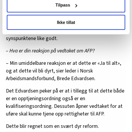
samtykke fra erklæringen om informasjonskapsler.
Tilpass
LO Medias publikasjoner frifagbevegelse.no, hk-nytt.no
Dette er dyrt
Ikke tillat
og fontene.no bruker informasjonskapsler (cookies) for å
Men andre forbundstopper pakker ikke inn
lære hvordan våre nettsider blir brukt slik at vi tilby
synspunktene like godt.
relevant innhold, tilpassede annonser og utarbeide
statistikk.
– Hva er din reaksjon på vedtaket om AFP?
Vi deler bare informasjon om hvordan du bruker
nettstedet med LO Medias egne samarbeidspartnere
– Min umiddelbare reaksjon er at dette er «Ja til alt»,
innenfor analyse og annonsering. Disse er angitt i
og at dette vil bli dyrt, sier leder i Norsk
oversikten lengre ned på denne siden.
Arbeidsmandsforbund, Brede Edvardsen.
Det Edvardsen peker på er at i tillegg til at dette både
er en opptjeningsordning også er en
kvalifiseringsordning. Dessuten åpner vedtaket for at
uføre skal kunne tjene opp rettigheter til AFP.
Dette blir regnet som en svært dyr reform.