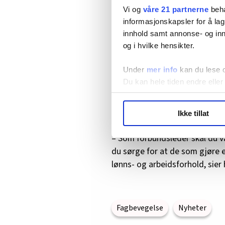
Vi og
våre 21 partnerne
beha
Danmark har landsmøte i nov
informasjonskapsler for å lag
Der hadde Anja C. Jensen uanset
innhold samt annonse- og inn
Extrabladet.
og i hvilke hensikter.
Under
mer info
kan du lese 
Du kan hele tiden endre eller
Har ansvar
Christopher Beckham er leder 
LO Medias publikasjoner frif
Ikke tillat
klinkende klar:
hvordan våre nettsider blir br
Vi deler bare informasjon o
– Som forbundsleder skal du 
annonsering. Disse er angitt
du sørge for at de som gjøre 
lønns- og arbeidsforhold, sier 
Fagbevegelse
Nyheter