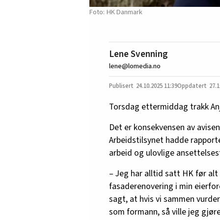
HK Danmark
Lene Svenning
lene@lomedia.no
24.10.2025
11:39
27.1
Torsdag ettermiddag trakk An
Det er konsekvensen av avise
Arbeidstilsynet hadde rapport
arbeid og ulovlige ansettels
– Jeg har alltid satt HK før al
fasaderenovering i min eierfo
sagt, at hvis vi sammen vurder
som formann, så ville jeg gjøre