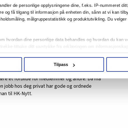
ndler de personlige opplysningene dine, f.eks. IP-nummeret ditt
ember.
re og få tilgang til informasjon på enheten din, sånn at vi kan ti
t planer om å ikke stille til gjenvalg, ifølge
holdsmåling, målgruppestatistikk og produktutvikling. Du velge
om hvordan dine personlige data behandles og hvordan du kan v
 trekke tilbake ditt samtykke fra erklæringen om informasjonskap
i HK Danmarks søsterforbund i Norge. Han er
agbevegelse.no, hk-nytt.no og fontene.no bruker informasjonskaps
Tilpass
ukt slik at vi tilby relevant innhold, tilpassede annonser og utarbe
m hvordan du bruker nettstedet med LO Medias egne samarbeidsp
være et forbilde for medlemmer og andre. Da må
 i oversikten lengre ned på denne siden.
en jobb hos deg privat har gode og ordnede
han til HK-Nytt.