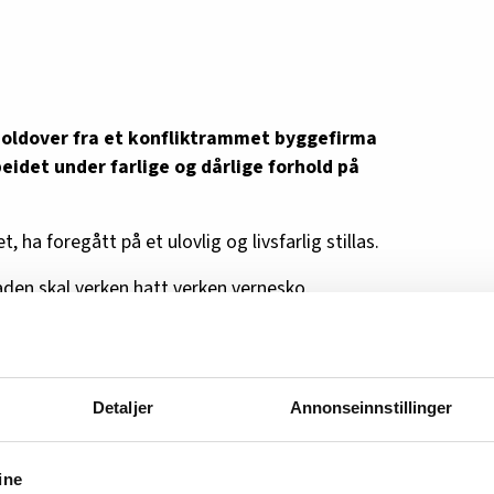
moldover fra et konfliktrammet byggefirma
beidet under farlige og dårlige forhold på
t, ha foregått på et ulovlig og livsfarlig stillas.
den skal verken hatt verken vernesko,
ntlig arbeidstøy.
Detaljer
Annonseinnstillinger
 Mads Samsing
som ny leder i HK Danmark.
ine
 største med mer enn 200.000 medlemmer. HK