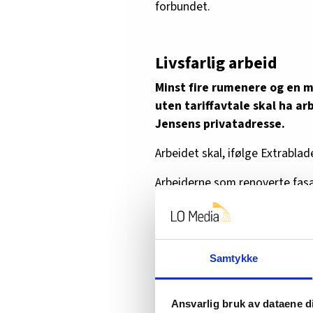
forbundet.
Livsfarlig arbeid
Minst fire rumenere og en 
uten tariffavtale skal ha ar
Jensens privatadresse.
Arbeidet skal, ifølge Extrablade
Arbeiderne som renoverte fasa
hørselsvern, hjelmer eller orde
Ny leder
Samtykke
HK har
konstituert nestleder
Ansvarlig bruk av dataene d
Forbundet er et av Danmarks