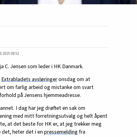
0.2025 08:52
ja C. Jensen som leder i HK Danmark.
n
Extrabladets avsløringer
onsdag om at
ert om farlig arbeid og mistanke om svart
esforhold på Jensens hjemmeadresse.
t annet. I dag har jeg drøftet en sak om
rening med mitt forretningsutvalg og helt åpent
te, at det beste for HK er, at jeg trekker meg
 det, heter det i en
pressemelding
fra