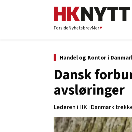
Forside
Nyhetsbrev
Mer
Handel og Kontor i Danmar
Dansk forbun
avsløringer
Lederen i HK i Danmark trekke