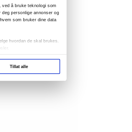
, ved å bruke teknologi som
lby deg personlige annonser og
r hvem som bruker dine data
elge hvordan de skal brukes.
sler.
ler (cookies) for å lære
Tillat alle
ide statistikk.
artnere innenfor analyse og