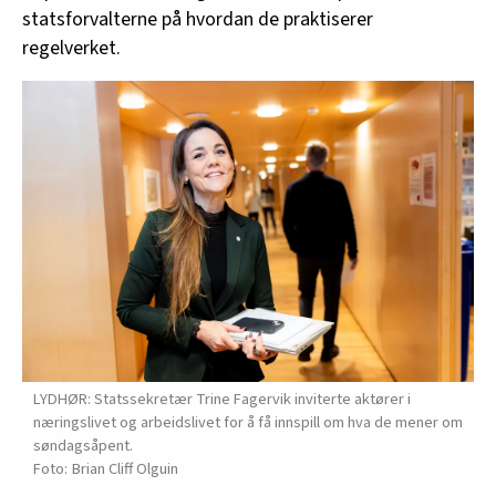
statsforvalterne på hvordan de praktiserer
regelverket.
LYDHØR: Statssekretær Trine Fagervik inviterte aktører i
næringslivet og arbeidslivet for å få innspill om hva de mener om
søndagsåpent.
Brian Cliff Olguin