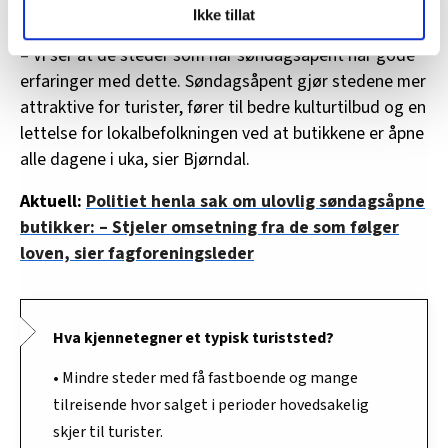
til å holde søndagsåpent, sier Bjørndal.
Ikke tillat
og fontene.no bruker informasjonskapsler (cookies) for å
lære hvordan våre nettsider blir brukt slik at vi tilby
– Vi ser at de steder som har søndagsåpent har gode
relevant innhold, tilpassede annonser og utarbeide
erfaringer med dette. Søndagsåpent gjør stedene mer
statistikk.
attraktive for turister, fører til bedre kulturtilbud og en
Vi deler bare informasjon om hvordan du bruker
lettelse for lokalbefolkningen ved at butikkene er åpne
nettstedet med LO Medias egne samarbeidspartnere
alle dagene i uka, sier Bjørndal.
innenfor analyse og annonsering. Disse er angitt i
oversikten lengre ned på denne siden.
Aktuell:
Politiet henla sak om ulovlig søndagsåpne
butikker: – Stjeler omsetning fra de som følger
loven, sier fagforeningsleder
Hva kjennetegner et typisk turiststed?
• Mindre steder med få fastboende og mange
tilreisende hvor salget i perioder hovedsakelig
skjer til turister.