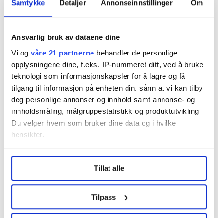
ulovlig søndagsåpne butikken i Larvik. Men
Samtykke
Detaljer
Annonseinnstillinger
Om
kommunen vil åpne flere
Ansvarlig bruk av dataene dine
NHO Reiseliv vil ha flere typiske
Vi og
våre 21 partnerne
behandler de personlige
opplysningene dine, f.eks. IP-nummeret ditt, ved å bruke
turiststeder
teknologi som informasjonskapsler for å lagre og få
Fagdirektør for næringspolitikk i NHO Reiseliv, Ole
tilgang til informasjon på enheten din, sånn at vi kan tilby
Michael Bjørndal, vil ikke ha en tidsbegrensing.
deg personlige annonser og innhold samt annonse- og
innholdsmåling, målgruppestatistikk og produktutvikling.
– Det er lite forutsigbart, risikerer å nullifisere
Du velger hvem som bruker dine data og i hvilke
investeringer og gjøre det mindre attraktivt for nye
hensikter.
investeringer. En slik begrensning vil heller ikke ta
høyde for at det kan være svingninger i besøkstall, sier
Under
mer info
kan du lese om hvordan dine personlige
Tillat alle
Bjørndal til HK-Nytt.
data behandles og hvordan du kan velge hvordan de skal
brukes. Du kan hele tiden endre eller trekke tilbake ditt
NHO Reiseliv vil gjerne ha flere typiske turiststeder.
samtykke fra erklæringen om informasjonskapsler.
Tilpass
– Vi ønsker at flere steder, også her i Oslo, skal få lov
LO Medias publikasjoner frifagbevegelse.no, hk-nytt.no