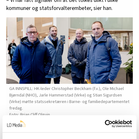
– Vi har fått signaler om at det tolkes ulikt i ulike
kommuner og statsforvalterembeter, sier han.
GA INNSPILL: HK-leder Christopher Beckham (f.v.), Ole Michael
Bjørndal (NHO), Jarle Hammerstad (Virke) og Stian Sigurdsen
(Virke) møtte statssekretæren i Barne- og familiedepartementet
fredag.
Brian Cliff Olguin
Ikke gå glipp av denne:
Nå stenger den siste