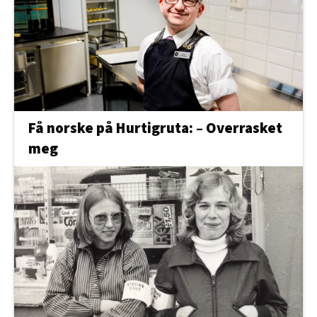
Få norske på Hurtigruta: – Overrasket
meg