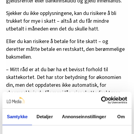
gjeldsrenter eller bankinnskudd og gjeld innenlands.
Sjekker du ikke opplysningene, kan du risikere å bli
trukket for mye i skatt – altså at du får mindre
utbetalt i måneden enn det du skulle hatt.
Eller du kan risikere å betale for lite skatt – og
deretter måtte betale en restskatt, den berømmelige
baksmellen.
– Mitt råd er at du bør ha et bevisst forhold til
skattekortet. Det har stor betydning for økonomien
din, men det oppdateres ikke automatisk, for
eksempel hvis du får mer i lån, sier skattedirektøren.
Enda en overraskelse
Samtykke
Detaljer
Annonseinnstillinger
Om
For å sjekke at alt stemmer i skattekortet, logger du