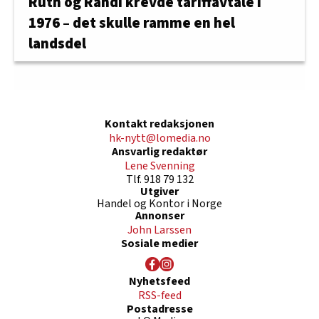
Ruth og Randi krevde tariffavtale i
1976 – det skulle ramme en hel
landsdel
Kontakt redaksjonen
hk-nytt@lomedia.no
Ansvarlig redaktør
Lene Svenning
Tlf. 918 79 132
Utgiver
Handel og Kontor i Norge
Annonser
John Larssen
Sosiale medier
Nyhetsfeed
RSS-feed
Postadresse