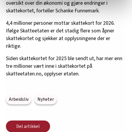
relevant innhold, tilpassede annonser og utarbeide
oversikt over din økonomi og gjøre endringer i
statistikk.
skattekortet, forteller Schanke Funnemark.
Vi deler bare informasjon om hvordan du bruker
4,4 millioner personer mottar skattekort for 2026.
nettstedet med LO Medias egne samarbeidspartnere
innenfor analyse og annonsering. Disse er angitt i
Ifølge Skatteetaten er det stadig flere som åpner
oversikten lengre ned på denne siden.
skattekortet og sjekker at opplysningene der er
riktige.
Siden skattekortet for 2025 ble sendt ut, har mer enn
tre millioner vært inne i skattekortet på
skatteetaten.no, opplyser etaten.
Arbeidsliv
Nyheter
Del artikkel