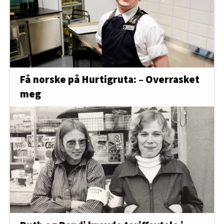
Få norske på Hurtigruta: – Overrasket
meg