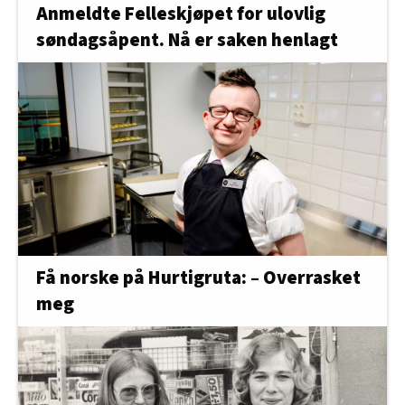
Anmeldte Felleskjøpet for ulovlig
søndagsåpent. Nå er saken henlagt
Få norske på Hurtigruta: – Overrasket
meg