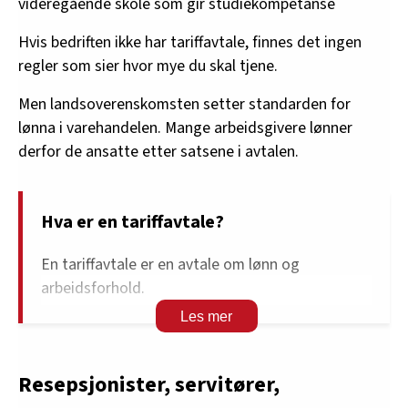
videregående skole som gir studiekompetanse
Hvis bedriften ikke har tariffavtale, finnes det ingen
regler som sier hvor mye du skal tjene.
Men landsoverenskomsten setter standarden for
lønna i varehandelen. Mange arbeidsgivere lønner
derfor de ansatte etter satsene i avtalen.
Hva er en tariffavtale?
En tariffavtale er en avtale om lønn og
arbeidsforhold.
Den gjelder for en bestemt bransje, for eksempel
hotell, butikk eller byggeplass.
Resepsjonister, servitører,
Avtalen blir laget mellom fagforeninger og