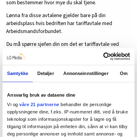
som bestemmer hvor mye du skal tjene.
Lønna fra disse avtalene gjelder bare på din
arbeidsplass hvis bedriften har tariffavtale med
Arbeidsmandsforbundet.
Du må spørre sjefen din om det er tariffavtale ved
bedriften, og hvilken det er.
Hvis du er over 18 år, og jobber på et sted med fritids-
og aktivitetsavtalen, skal du ikke tjene mindre enn
Samtykke
Detaljer
Annonseinnstillinger
Om
dette:
•
Bowlinghaller og treningsstudioer:
184 i timen
Ansvarlig bruk av dataene dine
Vi og
våre 21 partnerne
behandler de personlige
•
Solstudio:
184,72 i timen
opplysningene dine, f.eks. IP-nummeret ditt, ved å bruke
•
Badeland:
188,85 i timen
teknologi som informasjonskapsler for å lagre og få
tilgang til informasjon på enheten din, sånn at vi kan tilby
Hvis du jobber et sted som har Fritids- og
deg personlige annonser og innhold samt annonse- og