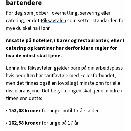
bartendere
arbeidsgiverorganisasjoner.
For deg som jobber i overnatting, servering eller
Sjefen må skrive under hvis avtalen skal gjelde
catering, er det
Riksavtalen
som setter standarden for
der du jobber.
mye du skal ha i lønn.
Den blir ofte endret litt i hvert lønnsoppgjør.
Ansatte på hoteller, i barer og restauranter, eller i
catering og kantiner har derfor klare regler for
hva de minst skal tjene.
Lønna fra Riksavtalen gjelder bare på din arbeidsplass
hvis bedriften har tariffavtale med Fellesforbundet,
men det finnes også en lovpålagt minstelønn for alle i
disse bransjene. Det betyr at ingen skal tjene mindre i
timen enn dette:
•
153,08 kroner
for unge inntil 17 års alder
•
162,58 kroner
for unge på 17 år