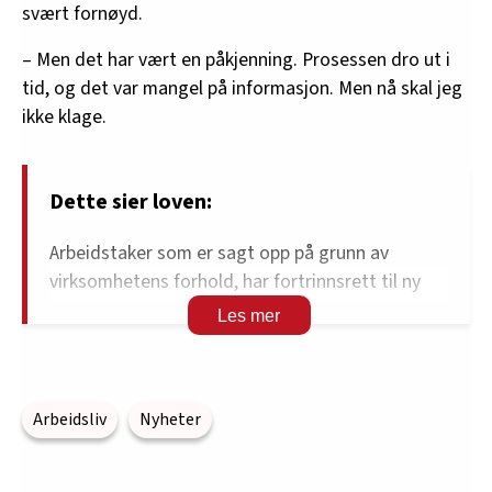
svært fornøyd.
– Men det har vært en påkjenning. Prosessen dro ut i
tid, og det var mangel på informasjon. Men nå skal jeg
ikke klage.
Dette sier loven:
Arbeidstaker som er sagt opp på grunn av
virksomhetens forhold, har fortrinnsrett til ny
ansettelse i samme virksomhet, med mindre det
gjelder en stilling arbeidstakeren ikke er
kvalifisert for.
Tilhører arbeidsgiver et konsern, har
Arbeidsliv
Nyheter
arbeidstaker i tillegg fortrinnsrett til ny
ansettelse i andre virksomheter i konsernet,