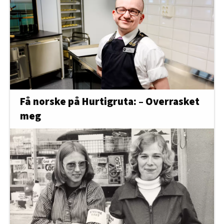
Få norske på Hurtigruta: – Overrasket
meg