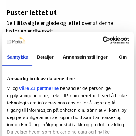
Puster lettet ut
De tillitsvalgte er glade og lettet over at denne
historien endte godt.
– Vi synes måten vi ble møtt på etter hvert og
samarbeidet med HR-avdelingen og ledelsen ble
Samtykke
Detaljer
Annonseinnstillinger
Om
utrolig bra, sier Åkerland.
– Det er tydelig at ledelsen ville gjøre dette ryddig,
Ansvarlig bruk av dataene dine
sier Berge.
Vi og
våre 21 partnerne
behandler de personlige
Hun er glad for at ledelsen tok hensyn til de ansattes
opplysningene dine, f.eks. IP-nummeret ditt, ved å bruke
ønsker.
teknologi som informasjonskapsler for å lagre og få
tilgang til informasjon på enheten din, sånn at vi kan tilby
Også Elkjøp er fornøyd med utfallet. I en e-post til
deg personlige annonser og innhold samt annonse- og
HK-Nytt framhever kommunikasjonssjef Kristian
innholdsmåling, målgruppestatistikk og produktutvikling.
Willanger det gode samarbeidet med HK.
Du velger hvem som bruker dine data og i hvilke