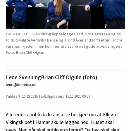
OVER OG UT: Elkjøp Vikingskipet legges ned. Gro Pettersen og de
to tillitsvalgte Veronika Berge og Trond Åkerland fortsetter i andre
varehus i kjeden, men kommer til å savne det gode arbeidsmiljøet.
Brian Cliff Olguin
Lene Svenning
Brian Cliff Olguin (foto)
lene@lomedia.no
10.12.2025
12:41
15.12.2025 09:27
Allerede i april fikk de ansatte beskjed om at Elkjøp
Vikingskipet i Hamar skulle legges ned. Huset skal
rives. Men når skal butikken stenge? Og hva skal skje