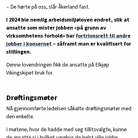
– De hørte på oss, slår Åkerland fast.
I 2024 ble nemlig arbeidsmiljøloven endret, slik at
ansatte som mister jobben «på grunn av
virksomhetens forhold» har
fortrinnsrett til andre
jobber i konsernet
– såframt man er kvalifisert for
stillingen.
Denne lovendringen fikk de ansatte på Elkjøp
Vikingskipet bruk for.
Drøftingsmøter
Nå gjennomførte ledelsen såkalte drøftingsmøter med
den enkelte.
I møtene, hvor de hadde med seg tillitsvalgte, kunne
de ansatte si i hvilket varehus de helst ville jobbe.