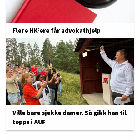
Flere HK’ere får advokathjelp
Ville bare sjekke damer. Så gikk han til
topps i AUF