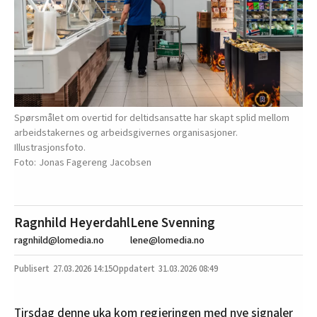
Spørsmålet om overtid for deltidsansatte har skapt splid mellom
arbeidstakernes og arbeidsgivernes organisasjoner.
Illustrasjonsfoto.
Jonas Fagereng Jacobsen
Ragnhild Heyerdahl
Lene Svenning
ragnhild@lomedia.no
lene@lomedia.no
27.03.2026
14:15
31.03.2026 08:49
Tirsdag denne uka
kom regjeringen med nye signaler