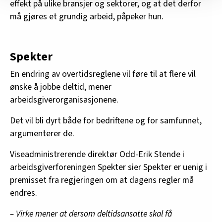
effekt på ulike bransjer og sektorer, og at det derfor
nettstedet med LO Medias egne samarbeidspartnere
må gjøres et grundig arbeid, påpeker hun.
innenfor analyse og annonsering. Disse er angitt i
oversikten lengre ned på denne siden.
Spekter
En endring av overtidsreglene vil føre til at flere vil
ønske å jobbe deltid, mener
arbeidsgiverorganisasjonene.
Det vil bli dyrt både for bedriftene og for samfunnet,
argumenterer de.
Viseadministrerende direktør Odd-Erik Stende i
arbeidsgiverforeningen Spekter sier Spekter er uenig i
premisset fra regjeringen om at dagens regler må
endres.
– Virke mener at dersom deltidsansatte skal få