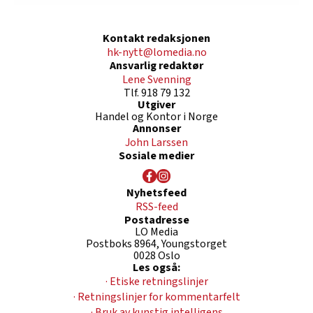
Kontakt redaksjonen
hk-nytt@lomedia.no
Ansvarlig redaktør
Lene Svenning
Tlf. 918 79 132
Utgiver
Handel og Kontor i Norge
Annonser
John Larssen
Sosiale medier
Nyhetsfeed
RSS-feed
Postadresse
LO Media
Postboks 8964, Youngstorget
0028 Oslo
Les også:
· Etiske retningslinjer
· Retningslinjer for kommentarfelt
· Bruk av kunstig intelligens