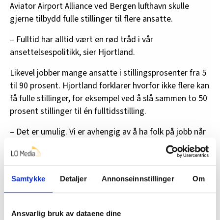
Aviator Airport Alliance ved Bergen lufthavn skulle
gjerne tilbydd fulle stillinger til flere ansatte.
– Fulltid har alltid vært en rød tråd i vår
ansettelsespolitikk, sier Hjortland.
Likevel jobber mange ansatte i stillingsprosenter fra 5
til 90 prosent. Hjortland forklarer hvorfor ikke flere kan
få fulle stillinger, for eksempel ved å slå sammen to 50
prosent stillinger til én fulltidsstilling.
– Det er umulig. Vi er avhengig av å ha folk på jobb når
det mange flyginger, som fredager og søndager.
Hadde vi hatt en jevn flytrafikk i hele uka, ville det vært
lettere med 100 prosent stillinger, sier han.
Samtykke
Detaljer
Annonseinnstillinger
Om
Hjortland understreker at alle stillingene er faste.
– Vi har økt stillingsprosenten til flere for holde på
Ansvarlig bruk av dataene dine