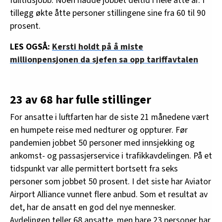
fulltidsjobb. Noen hadde jobbet deltid i hele åtte år. I
tillegg økte åtte personer stillingene sine fra 60 til 90
prosent.
LES OGSÅ:
Kersti holdt på å miste
millionpensjonen da sjefen sa opp tariffavtalen
23 av 68 har fulle stillinger
For ansatte i luftfarten har de siste 21 månedene vært
en humpete reise med nedturer og oppturer. Før
pandemien jobbet 50 personer med innsjekking og
ankomst- og passasjerservice i trafikkavdelingen. På et
tidspunkt var alle permittert bortsett fra seks
personer som jobbet 50 prosent. I det siste har Aviator
Airport Alliance vunnet flere anbud. Som et resultat av
det, har de ansatt en god del nye mennesker.
Avdelingen teller 68 ansatte, men bare 23 personer har