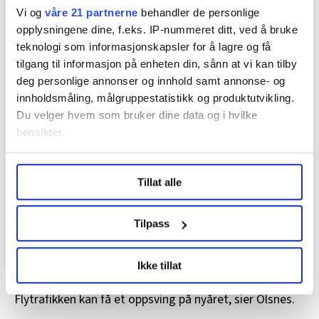
kompetansen og bidra til et godt arbeidsmiljø, sier
Vi og
våre 21 partnerne
behandler de personlige
han.
opplysningene dine, f.eks. IP-nummeret ditt, ved å bruke
teknologi som informasjonskapsler for å lagre og få
Det er umulig å spå hvilke konsekvenser de stadige
tilgang til informasjon på enheten din, sånn at vi kan tilby
koronamutasjonene og smitteverntiltakene vil få for
deg personlige annonser og innhold samt annonse- og
luftfarten. De ansatte i leverandøren av bakketjenester
innholdsmåling, målgruppestatistikk og produktutvikling.
er avhengig av ruteprogrammet til flyselskapene.
Du velger hvem som bruker dine data og i hvilke
hensikter.
En uke før julaften – 17. desember – sendte Aviator
Airport Alliance ut et skriftlig varsel om permittering til
Under
mer info
kan du lese om hvordan dine personlige
alle ansatte i Norge. Det betyr likevel ikke at alle blir
Tillat alle
data behandles og hvordan du kan velge hvordan de skal
permittert. Nå skal lokal ledelse og lokale tillitsvalgte
brukes. Du kan hele tiden endre eller trekke tilbake ditt
ved de ulike flyplassene drøfte om det er behov for
samtykke fra erklæringen om informasjonskapsler.
Tilpass
permitteringer eller ikke, forklarer tillitsvalgt Håkon
Olsnes.
LO Medias publikasjoner frifagbevegelse.no, hk-nytt.no
Ikke tillat
og fontene.no bruker informasjonskapsler (cookies) for å
– Det er fortsatt usikkert om det blir permitteringer.
lære hvordan våre nettsider blir brukt slik at vi tilby
Flytrafikken kan få et oppsving på nyåret, sier Olsnes.
relevant innhold, tilpassede annonser og utarbeide