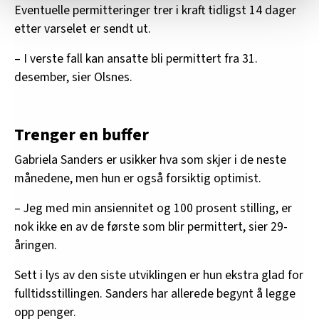
statistikk.
Eventuelle permitteringer trer i kraft tidligst 14 dager
Vi deler bare informasjon om hvordan du bruker
etter varselet er sendt ut.
nettstedet med LO Medias egne samarbeidspartnere
innenfor analyse og annonsering. Disse er angitt i
– I verste fall kan ansatte bli permittert fra 31.
oversikten lengre ned på denne siden.
desember, sier Olsnes.
Trenger en buffer
Gabriela Sanders er usikker hva som skjer i de neste
månedene, men hun er også forsiktig optimist.
– Jeg med min ansiennitet og 100 prosent stilling, er
nok ikke en av de første som blir permittert, sier 29-
åringen.
Sett i lys av den siste utviklingen er hun ekstra glad for
fulltidsstillingen. Sanders har allerede begynt å legge
opp penger.