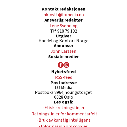
Kontakt redaksjonen
hk-nytt@lomedia.no
Ansvarlig redaktør
Lene Svenning
Tlf. 918 79 132
Utgiver
Handel og Kontor i Norge
Annonser
John Larssen
Sosiale medier
Nyhetsfeed
RSS-feed
Postadresse
LO Media
Postboks 8964, Youngstorget
0028 Oslo
Les også:
· Etiske retningslinjer
· Retningslinjer for kommentarfelt
· Bruk av kunstig intelligens
· Informasjon om cookies