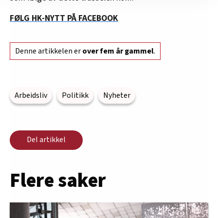
nettstedet med LO Medias egne samarbeidspartnere
innenfor analyse og annonsering. Disse er angitt i
FØLG HK-NYTT PÅ FACEBOOK
oversikten lengre ned på denne siden.
Denne artikkelen er
over fem år gammel
.
Arbeidsliv
Politikk
Nyheter
Del artikkel
Flere saker