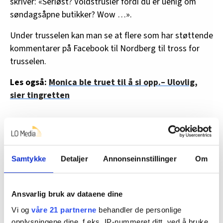
skriver: «Seriøst? Voldstrusler fordi du er uenig om
søndagsåpne butikker? Wow …».
Under trusselen kan man se at flere som har støttende
kommentarer på Facebook til Nordberg til tross for
trusselen.
Les også:
Monica ble truet til å si opp.– Ulovlig,
sier tingretten
Typisk turiststed
Bakgrunnen for saken er at kommunestyret i Bamble
Samtykke
Detaljer
Annonseinnstillinger
Om
nylig behandlet et spørsmål om kommunen skulle søke
Statsforvalteren om at knutepunktet Rugtvedt skulle
defineres som et «typisk turiststed» i
Ansvarlig bruk av dataene dine
sommermånedene. Formålet med en slik søknad var å
Vi og
våre 21 partnerne
behandler de personlige
gi dagligvarebutikken på stedet lov til å holde åpent
opplysningene dine, f.eks. IP-nummeret ditt, ved å bruke