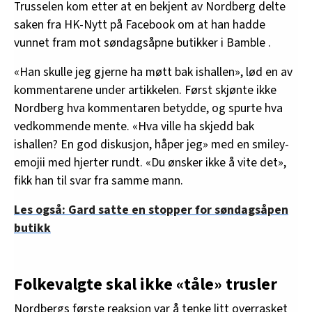
Trusselen kom etter at en bekjent av Nordberg delte
saken fra HK-Nytt på Facebook om at han hadde
vunnet fram mot søndagsåpne butikker i Bamble .
«Han skulle jeg gjerne ha møtt bak ishallen», lød en av
kommentarene under artikkelen. Først skjønte ikke
Nordberg hva kommentaren betydde, og spurte hva
vedkommende mente. «Hva ville ha skjedd bak
ishallen? En god diskusjon, håper jeg» med en smiley-
emojii med hjerter rundt. «Du ønsker ikke å vite det»,
fikk han til svar fra samme mann.
Les også: Gard satte en stopper for søndagsåpen
butikk
Folkevalgte skal ikke «tåle» trusler
Nordbergs første reaksjon var å tenke litt overrasket