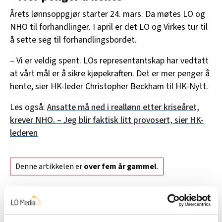
Årets lønnsoppgjør starter 24. mars. Da møtes LO og
NHO til forhandlinger. I april er det LO og Virkes tur til
å sette seg til forhandlingsbordet.
– Vi er veldig spent. LOs representantskap har vedtatt
at vårt mål er å sikre kjøpekraften. Det er mer penger å
hente, sier HK-leder Christopher Beckham til HK-Nytt.
Les også:
Ansatte må ned i reallønn etter kriseåret,
krever NHO. – Jeg blir faktisk litt provosert, sier HK-
lederen
Denne artikkelen er
over fem år gammel
.
Lønn og arbeidsforhold
Nyheter