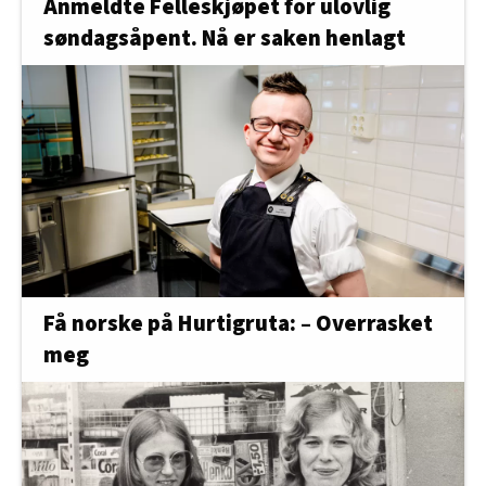
Anmeldte Felleskjøpet for ulovlig
søndagsåpent. Nå er saken henlagt
Få norske på Hurtigruta: – Overrasket
meg