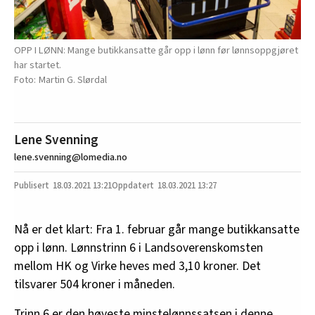
OPP I LØNN: Mange butikkansatte går opp i lønn før lønnsoppgjøret
har startet.
Martin G. Slørdal
Lene Svenning
lene.svenning@lomedia.no
18.03.2021
13:21
18.03.2021 13:27
Nå er det klart: Fra 1. februar går mange butikkansatte
opp i lønn. Lønnstrinn 6 i Landsoverenskomsten
mellom HK og Virke heves med 3,10 kroner. Det
tilsvarer 504 kroner i måneden.
Trinn 6 er den høyeste minstelønnssatsen i denne