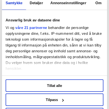
Samtykke
Detaljer
Annonseinnstillinger
Om
Lønnsoppgjøret 2021
Ansvarlig bruk av dataene dine
Vi og
våre 21 partnerne
behandler de personlige
Del artikkel
opplysningene dine, f.eks. IP-nummeret ditt, ved å bruke
teknologi som informasjonskapsler for å lagre og få
Flere saker
tilgang til informasjon på enheten din, sånn at vi kan tilby
deg personlige annonser og innhold samt annonse- og
innholdsmåling, målgruppestatistikk og produktutvikling.
Du velger hvem som bruker dine data og i hvilke
hensikter.
Under
mer info
kan du lese om hvordan dine personlige
Tillat alle
data behandles og hvordan du kan velge hvordan de skal
brukes. Du kan hele tiden endre eller trekke tilbake ditt
samtykke fra erklæringen om informasjonskapsler.
Tilpass