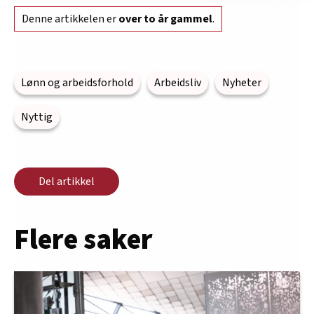
innenfor analyse og annonsering. Disse er angitt i
Denne artikkelen er
over to år gammel
.
oversikten lengre ned på denne siden.
Lønn og arbeidsforhold
Arbeidsliv
Nyheter
Nyttig
Del artikkel
Flere saker