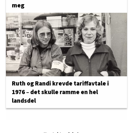
meg
Ruth og Randi krevde tariffavtale i
1976 – det skulle ramme en hel
landsdel