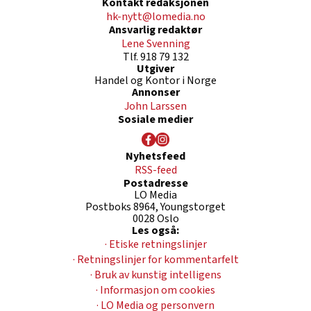
Kontakt redaksjonen
hk-nytt@lomedia.no
Ansvarlig redaktør
Lene Svenning
Tlf. 918 79 132
Utgiver
Handel og Kontor i Norge
Annonser
John Larssen
Sosiale medier
Nyhetsfeed
RSS-feed
Postadresse
LO Media
Postboks 8964, Youngstorget
0028 Oslo
Les også:
· Etiske retningslinjer
· Retningslinjer for kommentarfelt
· Bruk av kunstig intelligens
· Informasjon om cookies
· LO Media og personvern