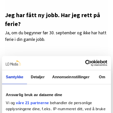
Jeg har fått ny jobb. Har jeg rett på
ferie?
Ja, om du begynner før 30. september og ikke har hatt
ferie i din gamle jobb.
Jeg fikk dagpenger i fjor. Får jeg
feriepenger i år?
Du får noe som heter ferietillegg. Det er 9,5 prosent av
Samtykke
Detaljer
Annonseinnstillinger
Om
dagpengene du mottok. For å få dette er det en
forutsetning at du fikk dagpenger i mer enn åtte uker i
Ansvarlig bruk av dataene dine
fjor.
Vi og
våre 21 partnerne
behandler de personlige
opplysningene dine, f.eks. IP-nummeret ditt, ved å bruke