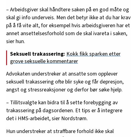
Forskrift om utførelse av arbeid, kapittel 2A, gir
– Arbeidsgiver skal håndtere saken på en god måte og
konkrete føringer for hvordan arbeidsgivere må
skal gi info underveis. Men det betyr ikke at du har krav
jobbe forebyggende mot trakassering og
på å få vite alt, for eksempel hvis arbeidsgiveren har et
systematisk for å ivareta sine ansatte.
annet ansettelsesforhold som de skal ivareta i saken,
sier hun.
Forskriften pålegger arbeidsgivere å kartlegge
risiko for trakassering på jobb og sette inn
Seksuell trakassering:
Kokk fikk sparken etter
forebyggende tiltak. Det kreves også at
grove seksuelle kommentarer
arbeidsgiver sørger for at ansatte «som har blitt
utsatt for trakassering eller annen utilbørlig
Advokaten understreker at ansatte som opplever
opptreden får nødvendig oppfølging med
seksuell trakassering ofte blir syke og får depresjon,
hensyn til belastningen som trakasseringen kan
angst og stressreaksjoner og derfor bør søke hjelp.
ha medført.»
– Tillitsvalgte kan bidra til å sette forebygging av
trakassering på dagsordenen. Et tips er å integrere
det i HMS-arbeidet, sier Nordstrøm.
Hun understreker at straffbare forhold ikke skal