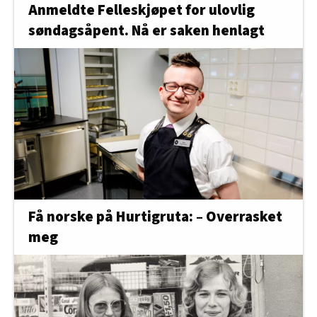
Anmeldte Felleskjøpet for ulovlig
søndagsåpent. Nå er saken henlagt
Få norske på Hurtigruta: – Overrasket
meg