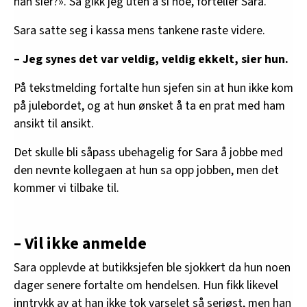
han sier?». Så gikk jeg uten å si noe, forteller Sara.
Sara satte seg i kassa mens tankene raste videre.
– Jeg synes det var veldig, veldig ekkelt, sier hun.
På tekstmelding fortalte hun sjefen sin at hun ikke kom
på julebordet, og at hun ønsket å ta en prat med ham
ansikt til ansikt.
Det skulle bli såpass ubehagelig for Sara å jobbe med
den nevnte kollegaen at hun sa opp jobben, men det
kommer vi tilbake til.
– Vil ikke anmelde
Sara opplevde at butikksjefen ble sjokkert da hun noen
dager senere fortalte om hendelsen. Hun fikk likevel
inntrykk av at han ikke tok varselet så seriøst, men han