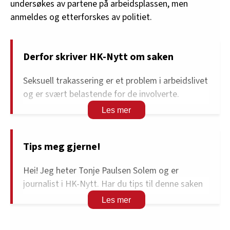
undersøkes av partene på arbeidsplassen, men
anmeldes og etterforskes av politiet.
Derfor skriver HK-Nytt om saken
Seksuell trakassering er et problem i arbeidslivet
og er svært belastende for de involverte.
Temaet er derfor viktig å skrive om, og det er
viktig å dele kunnskap om hvordan tilfeller bør
forebygges og behandles. Vi har anonymisert
Tips meg gjerne!
butikken og ansatte som jobber der, av hensyn
til de involverte partene.
Hei! Jeg heter Tonje Paulsen Solem og er
journalist i HK-Nytt. Har du tips til denne saken
eller andre, kontakt meg gjerne.
Min e-postadresse er: tonje@lomedia.no