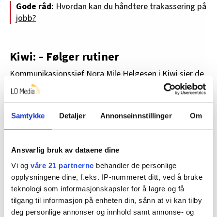
Gode råd:
Hvordan kan du håndtere trakassering på
jobb?
Kiwi: – Følger rutiner
Kommunikasjonssjef Nora Mile Helgesen i Kiwi sier de
har etablerte rutiner for varsling og håndtering av
kritikkverdige forhold på arbeidsplassen.
Samtykke
Detaljer
Annonseinnstillinger
Om
– Av hensyn til personvern, og fordi dette gjelder en
personalsak, kan vi ikke kommentere konkrete forhold,
påstander, vurderinger eller tiltak knyttet til
Ansvarlig bruk av dataene dine
enkeltpersoner. Vi kan heller ikke kommentere
Vi og
våre 21 partnerne
behandler de personlige
innholdet i interne møter eller oppfølgingen av
opplysningene dine, f.eks. IP-nummeret ditt, ved å bruke
navngitte medarbeidere, skriver Helgesen i en e-post
teknologi som informasjonskapsler for å lagre og få
til HK-Nytt.
tilgang til informasjon på enheten din, sånn at vi kan tilby
deg personlige annonser og innhold samt annonse- og
Når det fremsettes et varsel, gjøres nødvendige