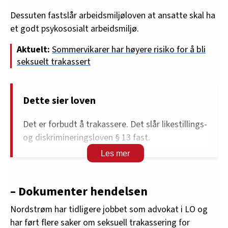
Dessuten fastslår arbeidsmiljøloven at ansatte skal ha
et godt psykososialt arbeidsmiljø.
Aktuelt:
Sommervikarer har høyere risiko for å bli
seksuelt trakassert
Dette sier loven
Det er forbudt å trakassere. Det slår likestillings-
og diskrimineringsloven § 13 fast.
Likestillings- og diskrimineringsloven pålegger
arbeidsgivere å forebygge og forsøke å hindre
at trakassering og seksuell trakassering skjer i
– Dokumenter hendelsen
forbindelse med jobb.
Nordstrøm har tidligere jobbet som advokat i LO og
I loven defineres seksuell trakassering som alle
har ført flere saker om seksuell trakassering for