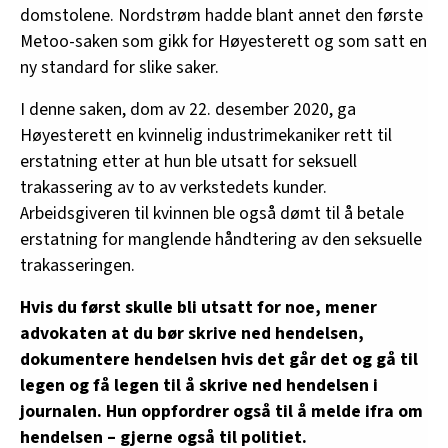
former for «uønsket seksuell oppmerksomhet
domstolene. Nordstrøm hadde blant annet den første
som har som formål eller virkning å være
Metoo-saken som gikk for Høyesterett og som satt en
krenkende, skremmende, fiendtlig,
ny standard for slike saker.
nedverdigende, ydmykende eller plagsom».
I denne saken, dom av 22. desember 2020, ga
Likestillings- og diskrimineringsloven § 14
forbyr
Høyesterett en kvinnelig industrimekaniker rett til
også å gjengjelde mot noen som klager om
erstatning etter at hun ble utsatt for seksuell
brudd på loven.
trakassering av to av verkstedets kunder.
Arbeidsgiveren til kvinnen ble også dømt til å betale
Arbeidsmiljøloven § 4–3 stiller også krav til det
erstatning for manglende håndtering av den seksuelle
psykososiale arbeidsmiljøet. Det handler om
trakasseringen.
hvordan ansatte opplever egen arbeidssituasjon
og samspillet mellom menneskene på jobben.
Hvis du først skulle bli utsatt for noe, mener
advokaten at du bør skrive ned hendelsen,
§ 4–3 6) sier også at «Arbeidstaker skal, så langt
dokumentere hendelsen hvis det går det og gå til
det er mulig, beskyttes mot vold, trusler og
legen og få legen til å skrive ned hendelsen i
uheldige belastninger som følge av kontakt med
journalen. Hun oppfordrer også til å melde ifra om
andre».
hendelsen – gjerne også til politiet.