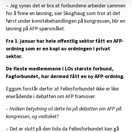
arbeidstakere se en større fordel av å jobbe i en
Landsmøtet i Fellesforbundet avviser LOs
Vi deler bare informasjon om hvordan du bruker
– Jeg synes det er bra at forbundene arbeider sammen
AFP-virksomhet, samtidig som at langt færre
forslag til reformert AFP.
nettstedet med LO Medias egne samarbeidspartnere
for å finne en løsning, sier Skoghaug som tror at det
uforskyldt skulle miste ytelsen selv etter mange
innenfor analyse og annonsering. Disse er angitt i
først under komitébehandlingen på kongressen, blir en
år i en AFP-bedrift.
oversikten lengre ned på denne siden.
løsning på AFP-spørsmålet.
AFP er en vesentlig del av framtidens
Fra 1. januar har hele offentlig sektor fått en AFP-
alderspensjon. For mange arbeidstakere er
ordning som er en kopi av ordningen i privat
verdien av AFP større enn verdien av den
sektor.
ordinære tjenestepensjonen. Dagens AFP er en
alt-eller-ingenting løsning. Det er uholdbart at
De fleste medlemmene i LOs største forbund,
arbeidstakere mangler sikkerhet for en så stor
Fagforbundet, har dermed fått en ny AFP-ordning.
del av sin pensjon, og at de risikerer å miste den
Eggum forstår derfor at Fellesforbundet ikke er like
på grunn av forhold de ikke selv rår over. Uten
enerådende i debatten om AFP framover.
AFP vil det også for mange være umulig å nå
målet om pensjonsopptjening på 25 prosent av
– Hvilken betydning vil dette ha på debatten om AFP på
lønn. Det er derfor avgjørende for LO at vi får til
kongressen, og vedtaket?
en endring og styrking av AFP-ordningen.
– Det er slutt på den tida da Fellesforbundet kan gå