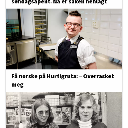
søndagsåpent. Nå er saken henlagt
Få norske på Hurtigruta: – Overrasket
meg