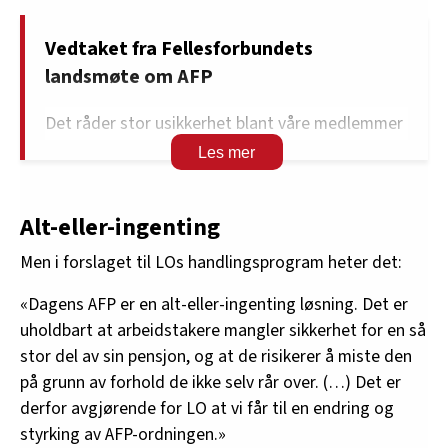
Vedtaket fra Fellesforbundets
landsmøte om AFP
Det råder stor usikkerhet blant våre medlemmer
om konsekvensene av å reforhandle hele AFP
ordningen etter modellen som foreslås av LO.
Finansiering av ordningen er uavklart og
Alt-eller-ingenting
landsmøtet frykter at økte kostnader ved
ordningen vil gjøre arbeidet med å tegne
Men i forslaget til LOs handlingsprogram heter det:
tariffavtaler vanskeligere.
«Dagens AFP er en alt-eller-ingenting løsning. Det er
Landsmøtet ønsker ikke at AFP ordningen skal
uholdbart at arbeidstakere mangler sikkerhet for en så
påføre bedriftene særlig økning i kostnader.
stor del av sin pensjon, og at de risikerer å miste den
Landsmøtet ønsker heller ikke å bruke store
på grunn av forhold de ikke selv rår over. (…) Det er
deler av kommende tariffoppgjør i en situasjon
derfor avgjørende for LO at vi får til en endring og
preget av dyrtid og reallønnsnedgang for våre
styrking av AFP-ordningen.»