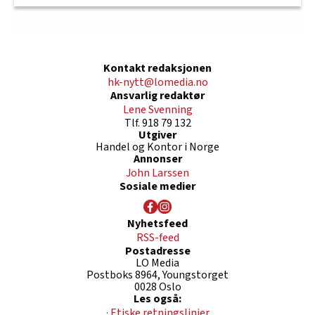
Kontakt redaksjonen
hk-nytt@lomedia.no
Ansvarlig redaktør
Lene Svenning
Tlf. 918 79 132
Utgiver
Handel og Kontor i Norge
Annonser
John Larssen
Sosiale medier
Nyhetsfeed
RSS-feed
Postadresse
LO Media
Postboks 8964, Youngstorget
0028 Oslo
Les også:
· Etiske retningslinjer