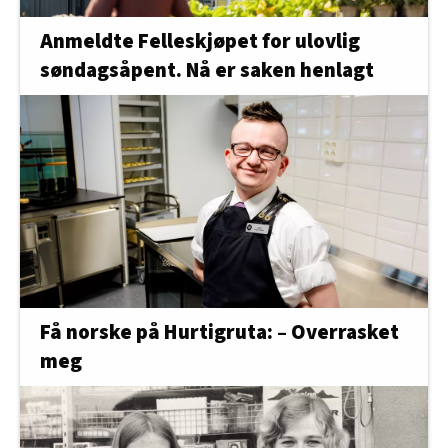
Anmeldte Felleskjøpet for ulovlig
søndagsåpent. Nå er saken henlagt
Få norske på Hurtigruta: – Overrasket
meg