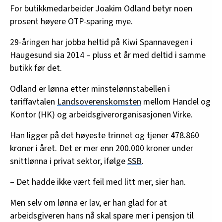
For butikkmedarbeider Joakim Odland betyr noen
• Den øvre grensa er 7 prosent av lønn inntil 12 G
prosent høyere OTP-sparing mye.
(grunnbeløpet i folketrygda). Per 1. mai 2024 er
29-åringen har jobba heltid på Kiwi Spannavegen i
grunnbeløpet 124.028 kroner.
Haugesund sia 2014 – pluss et år med deltid i samme
• Det finnes flere ulike typer OTP. Herunder
butikk før det.
innskuddspensjon, ytelsespensjon og
Odland er lønna etter minstelønnstabellen i
hybridpensjon. Er du usikker på hva du får, kan du
tariffavtalen
Landsoverenskomsten
mellom Handel og
spørre arbeidsgiver eller tillitsvalgt.
Kontor (HK) og arbeidsgiverorganisasjonen Virke.
• OTP er regulert gjennom
Lov om obligatorisk
Han ligger på det høyeste trinnet og tjener 478.860
tjenestepensjon
.
kroner i året. Det er mer enn 200.000 kroner under
Kilder: Skatteetaten, Nav, Fiken
snittlønna i privat sektor, ifølge
SSB
.
– Det hadde ikke vært feil med litt mer, sier han.
Men selv om lønna er lav, er han glad for at
arbeidsgiveren hans nå skal spare mer i pensjon til