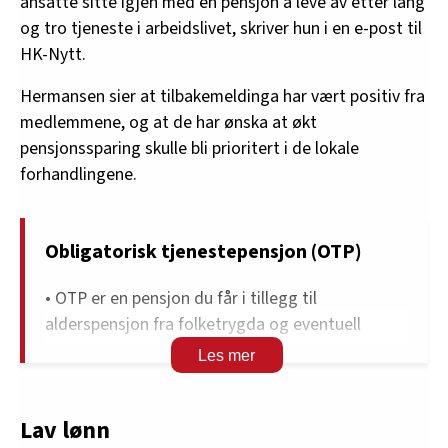
ansatte sitte igjen med en pensjon å leve av etter lang
og tro tjeneste i arbeidslivet, skriver hun i en e-post til
HK-Nytt.
Hermansen sier at tilbakemeldinga har vært positiv fra
medlemmene, og at de har ønska at økt
pensjonssparing skulle bli prioritert i de lokale
forhandlingene.
Obligatorisk tjenestepensjon (OTP)
• OTP er en pensjon du får i tillegg til
alderspensjon fra folketrygda og eventuell
avtalefesta pensjon (AFP).
• De aller fleste arbeidsgivere i privat sektor er
forplikta å spare minst to prosent av lønna i OTP
Lav lønn
til de ansatte.