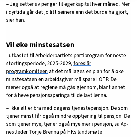
– Jeg setter av penger til egenkapital hver måned. Men
innenfor analyse og annonsering. Disse er angitt i
i dyrtida går det jo litt seinere enn det burde ha gjort,
oversikten lengre ned på denne siden.
sier han.
Vil øke minstesatsen
I utkastet til Arbeiderpartiets partiprogram for neste
stortingsperiode, 2025-2029,
foreslår
programkomiteen
at det må lages en plan for å øke
minstesatsen en arbeidsgiver må spare i OTP. De
mener også at reglene må gås gjennom, blant annet
for å heve pensjonssparinga til de lavt lønna.
– Ikke alt er bra med dagens tjenestepensjon. De som
tjener minst får også mindre opptjening til pensjon. De
som tjener mye, tjener også mye mer i pensjon, sa Ap-
nestleder Tonje Brenna på HKs landsmøte i