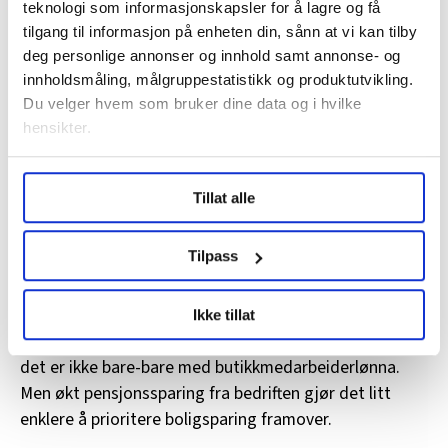
teknologi som informasjonskapsler for å lagre og få
tilgang til informasjon på enheten din, sånn at vi kan tilby
Beregn
deg personlige annonser og innhold samt annonse- og
innholdsmåling, målgruppestatistikk og produktutvikling.
Du velger hvem som bruker dine data og i hvilke
hensikter.
Kan spare mer
Odland er også tillitsvalgt i butikken. Han forteller at
Under
mer info
kan du lese om hvordan dine personlige
Tillat alle
data behandles og hvordan du kan velge hvordan de skal
kollegaene også er godt fornøyd med at arbeidsgiver
brukes. Du kan hele tiden endre eller trekke tilbake ditt
skal spare mer i pensjon.
samtykke fra erklæringen om informasjonskapsler.
Tilpass
– Det er godt å vite at man får mer å leve av når man
går av med pensjon, sier han.
LO Medias publikasjoner frifagbevegelse.no, hk-nytt.no
Ikke tillat
og fontene.no bruker informasjonskapsler (cookies) for å
Odland håper på å kunne kjøpe seg en egen bolig. Men
lære hvordan våre nettsider blir brukt slik at vi tilby
det er ikke bare-bare med butikkmedarbeiderlønna.
relevant innhold, tilpassede annonser og utarbeide
Men økt pensjonssparing fra bedriften gjør det litt
statistikk.
enklere å prioritere boligsparing framover.
Vi deler bare informasjon om hvordan du bruker
nettstedet med LO Medias egne samarbeidspartnere