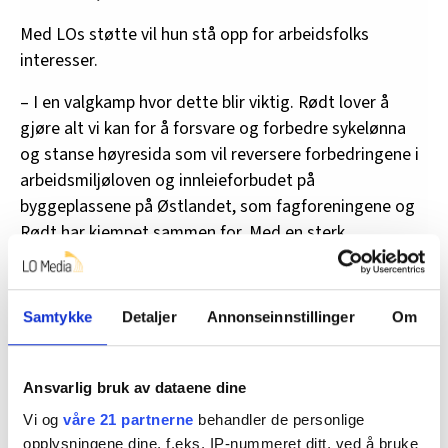
Med LOs støtte vil hun stå opp for arbeidsfolks
interesser.
– I en valgkamp hvor dette blir viktig. Rødt lover å
gjøre alt vi kan for å forsvare og forbedre sykelønna
og stanse høyresida som vil reversere forbedringene i
arbeidsmiljøloven og innleieforbudet på
byggeplassene på Østlandet, som fagforeningene og
Rødt har kjempet sammen for. Med en sterk
fagbevegelse og venstreside vil vi styrke retten til
faste jobber og stanse useriøse arbeidsgivere, skriver
hun.
Samtykke
Detaljer
Annonseinnstillinger
Om
Så mye har LO tidligere bevilget til de
Ansvarlig bruk av dataene dine
rødgrønne partiene
Vi og
våre 21 partnerne
behandler de personlige
opplysningene dine, f.eks. IP-nummeret ditt, ved å bruke