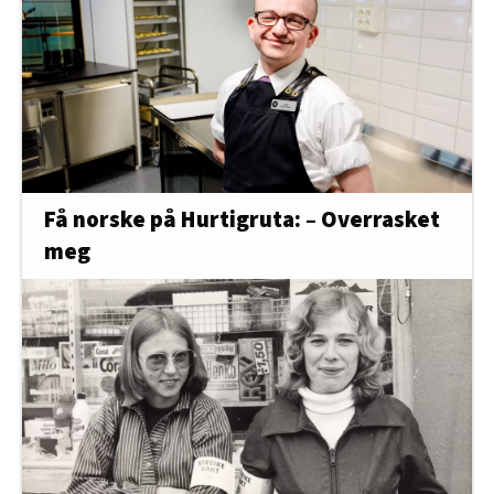
Få norske på Hurtigruta: – Overrasket
meg