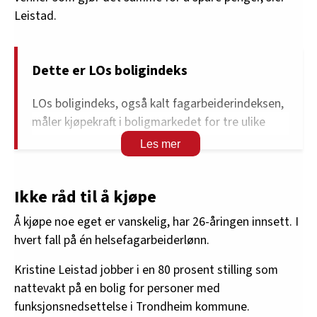
Leistad.
Dette er LOs boligindeks
LOs boligindeks, også kalt fagarbeiderindeksen,
måler kjøpekraft i boligmarkedet for tre ulike
husholdninger:
En husholdning med to barn og to voksne,
hvor den ene jobber deltid som
Ikke råd til å kjøpe
helsefagarbeider og den andre jobber fulltid
Å kjøpe noe eget er vanskelig, har 26-åringen innsett. I
som tømrer.
hvert fall på én helsefagarbeiderlønn.
En husholdningen bestående av en
deltidsarbeidende helsefagarbeider og en
Kristine Leistad jobber i en 80 prosent stilling som
tømrer uten barn.
nattevakt på en bolig for personer med
En husholdning med en enslig
funksjonsnedsettelse i Trondheim kommune.