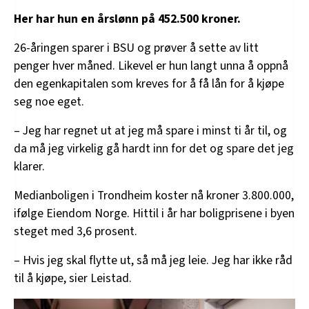
helsefagarbeider som jobber deltid.
Her har hun en årslønn på 452.500 kroner.
De valgte yrkene representerer fagarbeidere
26-åringen sparer i BSU og prøver å sette av litt
organisert i LOs to største forbund:
penger hver måned. Likevel er hun langt unna å oppnå
Fellesforbundet (tømrer) og Fagforbundet
den egenkapitalen som kreves for å få lån for å kjøpe
(helsefagarbeider).
seg noe eget.
I rapporten har Samfunnsøkonomisk analyse lagt
– Jeg har regnet ut at jeg må spare i minst ti år til, og
til grunn at helsefagarbeideren jobber 75
da må jeg virkelig gå hardt inn for det og spare det jeg
prosent og har en brutto årslønn på 479 070
klarer.
kroner, mens tømreren i 100 prosent stilling har
en bruttolønn på 573 660 kroner.
Medianboligen i Trondheim koster nå kroner 3.800.000,
ifølge Eiendom Norge. Hittil i år har boligprisene i byen
Grunnen til at helsefagarbeideren i eksempelet
steget med 3,6 prosent.
jobber deltid, er at dette er realiteten for veldig
mange helse- og omsorgsarbeidere.
– Hvis jeg skal flytte ut, så må jeg leie. Jeg har ikke råd
til å kjøpe, sier Leistad.
I 2024 var færre en én av tre utlyste
helsefagarbeiderstillinger i norske kommuner