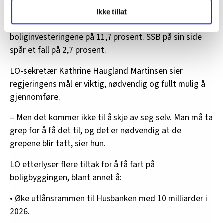
rekordlavt nivå
.
LO Medias publikasjoner frifagbevegelse.no, hk-nytt.no
Ikke tillat
og fontene.no bruker informasjonskapsler (cookies) for å
I statsbudsjettet for 2026 anslår regjeringen en vekst i
lære hvordan våre nettsider blir brukt slik at vi tilby
boliginvesteringene på 11,7 prosent. SSB på sin side
relevant innhold, tilpassede annonser og utarbeide
spår et fall på 2,7 prosent.
statistikk.
Vi deler bare informasjon om hvordan du bruker
LO-sekretær Kathrine Haugland Martinsen sier
nettstedet med LO Medias egne samarbeidspartnere
regjeringens mål er viktig, nødvendig og fullt mulig å
innenfor analyse og annonsering. Disse er angitt i
gjennomføre.
oversikten lengre ned på denne siden.
– Men det kommer ikke til å skje av seg selv. Man må ta
grep for å få det til, og det er nødvendig at de
grepene blir tatt, sier hun.
LO etterlyser flere tiltak for å få fart på
boligbyggingen, blant annet å:
• Øke utlånsrammen til Husbanken med 10 milliarder i
2026.