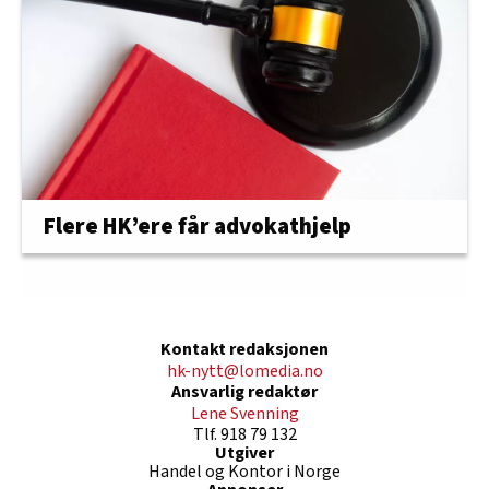
Flere HK’ere får advokathjelp
Kontakt redaksjonen
hk-nytt@lomedia.no
Ansvarlig redaktør
Lene Svenning
Tlf. 918 79 132
Utgiver
Handel og Kontor i Norge