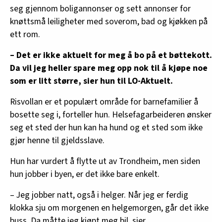
seg gjennom boligannonser og sett annonser for
knøttsmå leiligheter med soverom, bad og kjøkken på
ett rom.
– Det er ikke aktuelt for meg å bo på et bøttekott.
Da vil jeg heller spare meg opp nok til å kjøpe noe
som er litt større, sier hun til LO-Aktuelt.
Risvollan er et populært område for barnefamilier å
bosette seg i, forteller hun. Helsefagarbeideren ønsker
seg et sted der hun kan ha hund og et sted som ikke
gjør henne til gjeldsslave.
Hun har vurdert å flytte ut av Trondheim, men siden
hun jobber i byen, er det ikke bare enkelt.
– Jeg jobber natt, også i helger. Når jeg er ferdig
klokka sju om morgenen en helgemorgen, går det ikke
buss. Da måtte jeg kjøpt meg bil, sier