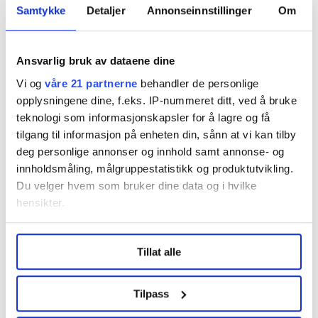
Samtykke
Detaljer
Annonseinnstillinger
Om
Et sted å bo er ikke et hvilken som helst velferdsgode,
påpeker hun.
Ansvarlig bruk av dataene dine
– Bolig er noe av det mest grunnleggende for oss alle.
Vi og
våre 21 partnerne
behandler de personlige
Det setter rammene for livene våre, og hvordan vi
opplysningene dine, f.eks. IP-nummeret ditt, ved å bruke
klarer å delta i samfunnet og i arbeidslivet.
teknologi som informasjonskapsler for å lagre og få
tilgang til informasjon på enheten din, sånn at vi kan tilby
deg personlige annonser og innhold samt annonse- og
Flere studentboliger og mer til
innholdsmåling, målgruppestatistikk og produktutvikling.
Du velger hvem som bruker dine data og i hvilke
Husbanken
hensikter.
For å løse utfordringene, må det mer fart i
boligbyggingen, mener LO.
Under
mer info
kan du lese om hvordan dine personlige
Tillat alle
data behandles og hvordan du kan velge hvordan de skal
Regjeringen har satt som mål at det skal bygges
brukes. Du kan hele tiden endre eller trekke tilbake ditt
130.000 nye boliger innen 2030. Samtidig har
samtykke fra erklæringen om informasjonskapsler.
Tilpass
boligbyggingen de siste årene vært på et