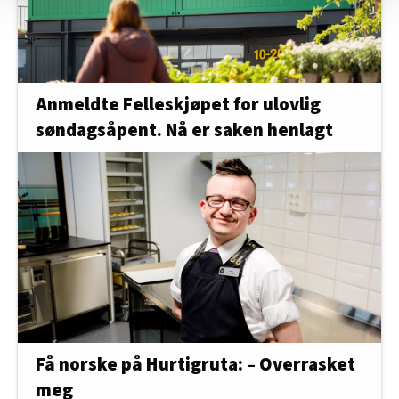
Vi deler bare informasjon om hvordan du bruker
nettstedet med LO Medias egne samarbeidspartnere
innenfor analyse og annonsering. Disse er angitt i
oversikten lengre ned på denne siden.
Anmeldte Felleskjøpet for ulovlig
søndagsåpent. Nå er saken henlagt
Få norske på Hurtigruta: – Overrasket
meg