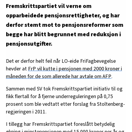
Fremskrittspartiet vil verne om
opparbeidede pensjonsrettigheter, og har
derfor stemt mot to pensjonsreformer som
begge har blitt begrunnet med reduksjon i
pensjonsutgifter.
Det er derfor helt feil når LO-eide FriFagbevegelse
hevder at
FrP vil kutte i pensjonen med 2000 kroner i
måneden for de som allerede har avtale om AFP
.
Sammen med SV tok Fremskrittspartiet initiativ til og
fikk flertall for å fjerne underreguleringen på 0,75
prosent som ble vedtatt etter forslag fra Stoltenberg-
regjeringen i 2011.
I tillegg har Fremskrittspartiet foreslått betydelig
økning i minstepensjonen med 15.000 kroner per år og