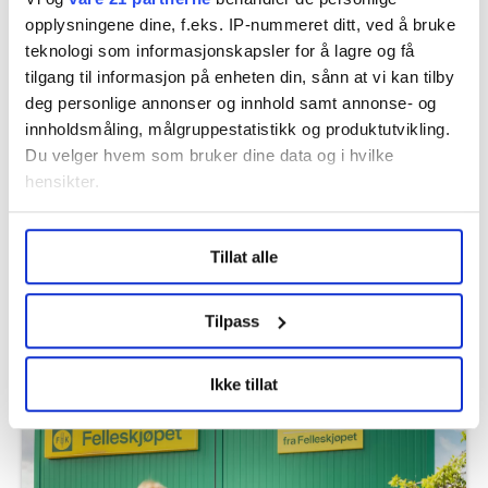
opplysningene dine, f.eks. IP-nummeret ditt, ved å bruke
teknologi som informasjonskapsler for å lagre og få
tilgang til informasjon på enheten din, sånn at vi kan tilby
deg personlige annonser og innhold samt annonse- og
innholdsmåling, målgruppestatistikk og produktutvikling.
Du velger hvem som bruker dine data og i hvilke
hensikter.
Under
mer info
kan du lese om hvordan dine personlige
Tillat alle
data behandles og hvordan du kan velge hvordan de skal
brukes. Du kan hele tiden endre eller trekke tilbake ditt
Kvinne får erstatning ni år etter at
samtykke fra erklæringen om informasjonskapsler.
Tilpass
hun ble drapstruet på jobb
LO Medias publikasjoner frifagbevegelse.no, hk-nytt.no
Ikke tillat
og fontene.no bruker informasjonskapsler (cookies) for å
lære hvordan våre nettsider blir brukt slik at vi tilby
relevant innhold, tilpassede annonser og utarbeide
statistikk.