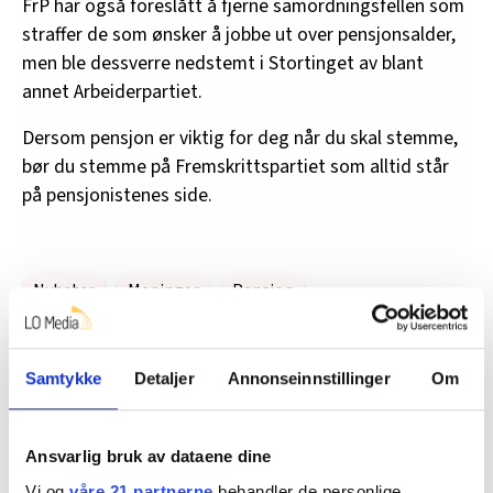
FrP har også foreslått å fjerne samordningsfellen som
straffer de som ønsker å jobbe ut over pensjonsalder,
men ble dessverre nedstemt i Stortinget av blant
annet Arbeiderpartiet.
Dersom pensjon er viktig for deg når du skal stemme,
bør du stemme på Fremskrittspartiet som alltid står
på pensjonistenes side.
Nyheter
Meninger
Pensjon
Samtykke
Detaljer
Annonseinnstillinger
Om
Del artikkel
Ansvarlig bruk av dataene dine
Flere saker
Vi og
våre 21 partnerne
behandler de personlige