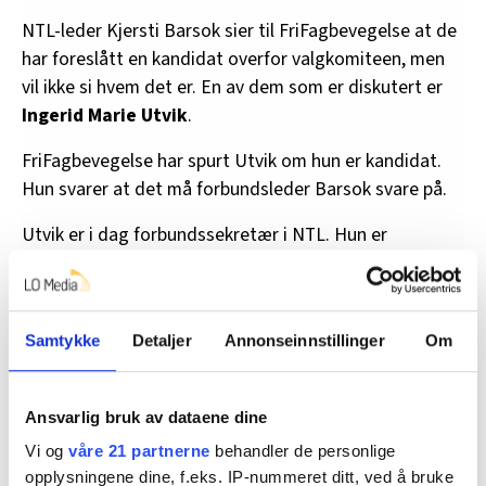
NTL-leder Kjersti Barsok sier til FriFagbevegelse at de
har foreslått en kandidat overfor valgkomiteen, men
vil ikke si hvem det er. En av dem som er diskutert er
Ingerid Marie Utvik
.
FriFagbevegelse har spurt Utvik om hun er kandidat.
Hun svarer at det må forbundsleder Barsok svare på.
Utvik er i dag forbundssekretær i NTL. Hun er
utdannet jurist og sitter i kommunestyret i Vestby
kommune for Arbeiderpartiet.
Samtykke
Detaljer
Annonseinnstillinger
Om
Ansvarlig bruk av dataene dine
Vi og
våre 21 partnerne
behandler de personlige
opplysningene dine, f.eks. IP-nummeret ditt, ved å bruke