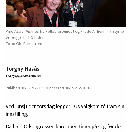
Kine Asper Vistnes fra Fellesforbundet og Frode Alfheim fra Styrke
vil begge bli LO-leder.
Ole Palmstrøm
Torgny Hasås
torgny@lomedia.no
05.05.2025
15:12
06.05.2025 08:34
Ved lunsjtider torsdag legger LOs valgkomité fram sin
innstilling.
Da har LO-kongressen bare noen timer på seg før de