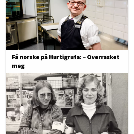
Få norske på Hurtigruta: – Overrasket
meg