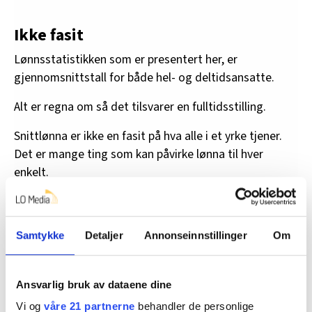
Ikke fasit
Lønnsstatistikken som er presentert her, er
gjennomsnittstall for både hel- og deltidsansatte.
Alt er regna om så det tilsvarer en fulltidsstilling.
Snittlønna er ikke en fasit på hva alle i et yrke tjener.
Det er mange ting som kan påvirke lønna til hver
enkelt.
For eksempel:
• Om det er
tariffavtale
på arbeidsplassen.
Samtykke
Detaljer
Annonseinnstillinger
Om
• Hvor lenge man har jobba i yrket.
Ansvarlig bruk av dataene dine
• Hva slags utdannelse man har.
Vi og
våre 21 partnerne
behandler de personlige