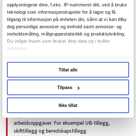
• Hvilken bedrift eller virksomhet du jobber i.
opplysningene dine, f.eks. IP-nummeret ditt, ved å bruke
teknologi som informasjonskapsler for å lagre og få
Her kan du se lønnsstatistikken for
2023
og
2024
.
tilgang til informasjon på enheten din, sånn at vi kan tilby
deg personlige annonser og innhold samt annonse- og
Noen yrker er ikke inkludert fordi det er for få som har
innholdsmåling, målgruppestatistikk og produktutvikling.
dem, eller fordi SSB ikke har tall for dem.
Du velger hvem som bruker dine data og i hvilke
hensikter.
Sånn har SSB regna
Under
mer info
kan du lese om hvordan dine personlige
Tillat alle
data behandles og hvordan du kan velge hvordan de skal
Dette har SSB tatt med i beregninga av lønna:
brukes. Du kan hele tiden endre eller trekke tilbake ditt
samtykke fra erklæringen om informasjonskapsler.
•
Avtalt månedslønn:
Grunnlønna som står i
Tilpass
arbeidskontrakten.
LO Medias publikasjoner frifagbevegelse.no, hk-nytt.no
Ikke tillat
•
Uregelmessige tillegg:
Som regel tillegg
og fontene.no bruker informasjonskapsler (cookies) for å
knytta til arbeidstid eller spesielle
lære hvordan våre nettsider blir brukt slik at vi tilby
relevant innhold, tilpassede annonser og utarbeide
arbeidsoppgaver. For eksempel UB-tillegg,
statistikk.
skifttillegg og beredskapstillegg.
Vi deler bare informasjon om hvordan du bruker