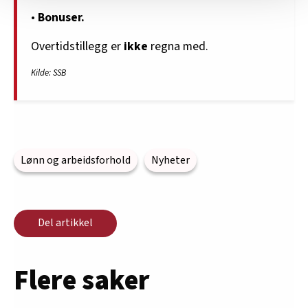
•
Bonuser.
nettstedet med LO Medias egne samarbeidspartnere
innenfor analyse og annonsering. Disse er angitt i
Overtidstillegg er
ikke
regna med.
oversikten lengre ned på denne siden.
Kilde: SSB
Lønn og arbeidsforhold
Nyheter
Del artikkel
Flere saker