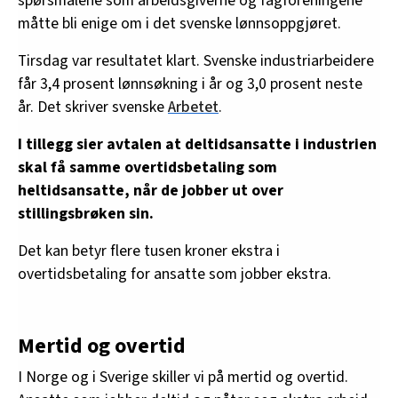
spørsmålene som arbeidsgiverne og fagforeningene
måtte bli enige om i det svenske lønnsoppgjøret.
Tirsdag var resultatet klart. Svenske industriarbeidere
får 3,4 prosent lønnsøkning i år og 3,0 prosent neste
år. Det skriver svenske
Arbetet
.
I tillegg sier avtalen at deltidsansatte i industrien
skal få samme overtidsbetaling som
heltidsansatte, når de jobber ut over
stillingsbrøken sin.
Det kan betyr flere tusen kroner ekstra i
overtidsbetaling for ansatte som jobber ekstra.
Mertid og overtid
I Norge og i Sverige skiller vi på mertid og overtid.