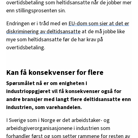
overtidsbetaling som heltidsansatte når de jobber mer
enn stillingsprosenten sin.
Endringen er i tråd med en
EU-dom som sier at det er
diskriminering av deltidsansatte
at de må jobbe like
mye som heltidsansatte før de har krav på
overtidsbetaling.
Kan få konsekvenser for flere
Spørsmålet nå er om enigheten i
industrioppgjøret vil få konsekvenser også for
andre bransjer med langt flere deltidsansatte enn
industrien, som varehandelen.
I Sverige som i Norge er det arbeidstaker- og
arbeidsgiverorganisasjonene i industrien som
forhandler først og som setter rammene for resten av