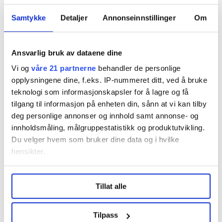
Norge vurderer lovendring
Samtykke
Detaljer
Annonseinnstillinger
Om
Også i Norge kan reglene for overtidsbetaling bli
endret.
Ansvarlig bruk av dataene dine
Om EU-dommen skulle bli norsk rett, vil en ansatt
Vi og
våre 21 partnerne
behandler de personlige
i 50 prosent stilling kunne få full overtidsbetaling
opplysningene dine, f.eks. IP-nummeret ditt, ved å bruke
idet hun jobber ut over 20 timer.
teknologi som informasjonskapsler for å lagre og få
tilgang til informasjon på enheten din, sånn at vi kan tilby
Det kan få stor betydning i næringer med mange
deg personlige annonser og innhold samt annonse- og
deltidsansatte, som i varehandelen og helse- og
innholdsmåling, målgruppestatistikk og produktutvikling.
omsorgsyrker.
Du velger hvem som bruker dine data og i hvilke
hensikter.
Regjeringen varslet tidligere i år
at den vil sette ned
en arbeidsgruppe som skal se på hvordan Norge skal
Under
mer info
kan du lese om hvordan dine personlige
håndtere dette spørsmålet.
Tillat alle
data behandles og hvordan du kan velge hvordan de skal
brukes. Du kan hele tiden endre eller trekke tilbake ditt
samtykke fra erklæringen om informasjonskapsler.
Denne artikkelen er
over ett år gammel
.
Tilpass