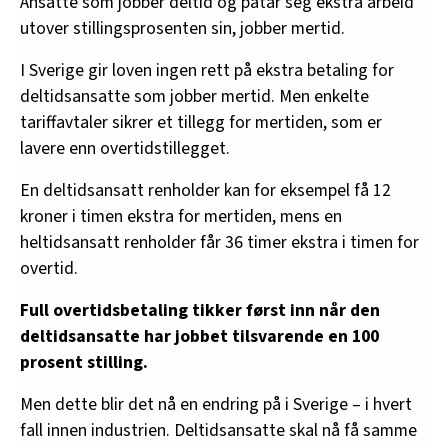
Ansatte som jobber deltid og påtar seg ekstra arbeid
utover stillingsprosenten sin, jobber mertid.
I Sverige gir loven ingen rett på ekstra betaling for
deltidsansatte som jobber mertid. Men enkelte
tariffavtaler sikrer et tillegg for mertiden, som er
lavere enn overtidstillegget.
En deltidsansatt renholder kan for eksempel få 12
kroner i timen ekstra for mertiden, mens en
heltidsansatt renholder får 36 timer ekstra i timen for
overtid.
Full overtidsbetaling tikker først inn når den
deltidsansatte har jobbet tilsvarende en 100
prosent stilling.
Men dette blir det nå en endring på i Sverige – i hvert
fall innen industrien. Deltidsansatte skal nå få samme