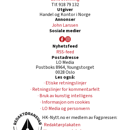
Tlf. 918 79 132
NG Kiwi Nord AS avd. Alta Sentrum
Utgiver
Handel og Kontor i Norge
Nilsson Haras AS avd. Andenes
Annonser
Princess-Gruppen AS avd. Harstad
John Larssen
Sosiale medier
Voice Norge AS Match Kanebogen
ARK Bokhandel AS ARK Lagunen
Nyhetsfeed
Europris Butikkdrift AS Europris Sartor
RSS-feed
Storsenter
Postadresse
LO Media
Sport Holding Retail AS Intersport Bergen
Postboks 8964, Youngstorget
0028 Oslo
Storsenter
Les også:
Krogh Optikk AS avd. Storo
· Etiske retningslinjer
· Retningslinjer for kommentarfelt
Storytel AS
· Bruk av kunstig intelligens
Ting AS avd. North
· Informasjon om cookies
CEWE Norge AS avd. Fredrikstad
· LO Media og personvern
CEWE Norge AS avd. Moss
HK-Nytt.no er medlem av Fagpressen:
· Redaktørplakaten
Hennes & Mauritz AS avd. Stortorvet