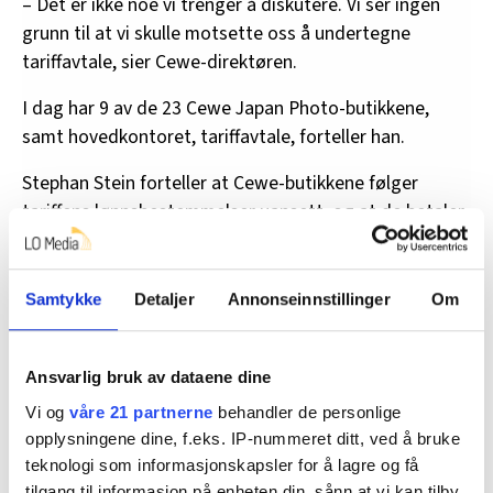
– Det er ikke noe vi trenger å diskutere. Vi ser ingen
grunn til at vi skulle motsette oss å undertegne
tariffavtale, sier Cewe-direktøren.
I dag har 9 av de 23 Cewe Japan Photo-butikkene,
samt hovedkontoret, tariffavtale, forteller han.
Stephan Stein forteller at Cewe-butikkene følger
tariffens lønnsbestemmelser uansett, og at de betaler
over det lovpålagte til de ansatte tjenestepensjon.
Les også:
Så mange fikk tariffavtale i 2025. Dette
Samtykke
Detaljer
Annonseinnstillinger
Om
betyr det for lønna
Ansvarlig bruk av dataene dine
Får endelig AFP
Vi og
våre 21 partnerne
behandler de personlige
Tariffavtalen har ført med seg noe kjempeviktig –
opplysningene dine, f.eks. IP-nummeret ditt, ved å bruke
avtalefestet pensjon. Det er en tilleggspensjon verdt
teknologi som informasjonskapsler for å lagre og få
tilgang til informasjon på enheten din, sånn at vi kan tilby