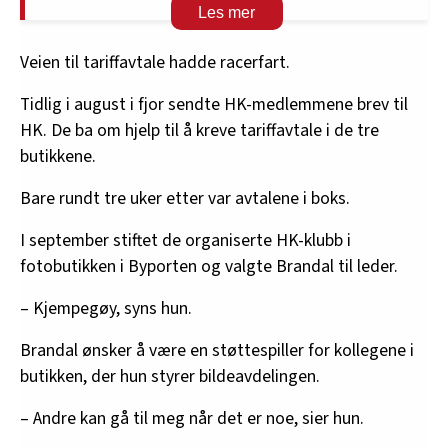
Avtalen gir ansatte rett til medbestemmelse
og informasjon om viktige prosesser på
Veien til tariffavtale hadde racerfart.
arbeidsplassen
Det finnes ulike tariffavtaler for ulike bransjer.
Tidlig i august i fjor sendte HK-medlemmene brev til
Den er inngått mellom en
HK. De ba om hjelp til å kreve tariffavtale i de tre
arbeidstakerorganisasjon og en arbeids­
butikkene.
giverorganisasjon
Bare rundt tre uker etter var avtalene i boks.
Må undertegnes av arbeidsgiver om den skal
gjelde på arbeidsplassen.
I september stiftet de organiserte HK-klubb i
fotobutikken i Byporten og valgte Brandal til leder.
– Kjempegøy, syns hun.
Brandal ønsker å være en støttespiller for kollegene i
butikken, der hun styrer bildeavdelingen.
– Andre kan gå til meg når det er noe, sier hun.