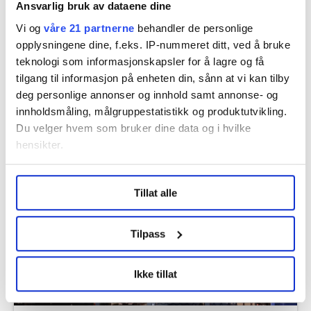
Ansvarlig bruk av dataene dine
Vi og
våre 21 partnerne
behandler de personlige
opplysningene dine, f.eks. IP-nummeret ditt, ved å bruke
teknologi som informasjonskapsler for å lagre og få
tilgang til informasjon på enheten din, sånn at vi kan tilby
deg personlige annonser og innhold samt annonse- og
innholdsmåling, målgruppestatistikk og produktutvikling.
Coop-butikk anmeldt for ulovlig
Du velger hvem som bruker dine data og i hvilke
søndagsåpent. Politiet henla saken
hensikter.
Under
mer info
kan du lese om hvordan dine personlige
Tillat alle
data behandles og hvordan du kan velge hvordan de skal
brukes. Du kan hele tiden endre eller trekke tilbake ditt
samtykke fra erklæringen om informasjonskapsler.
Tilpass
LO Medias publikasjoner frifagbevegelse.no, hk-nytt.no
Ikke tillat
og fontene.no bruker informasjonskapsler (cookies) for å
lære hvordan våre nettsider blir brukt slik at vi tilby