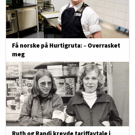
Få norske på Hurtigruta: – Overrasket
meg
Ruth og Randi krevde tariffavtale i