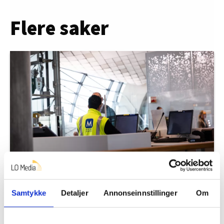
Flere saker
Seks flyplasser kan bli rammet av
streik
Samtykke
Detaljer
Annonseinnstillinger
Om