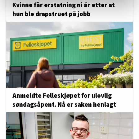
relevant innhold, tilpassede annonser og utarbeide
Kvinne får erstatning ni år etter at
statistikk.
hun ble drapstruet på jobb
Vi deler bare informasjon om hvordan du bruker
nettstedet med LO Medias egne samarbeidspartnere
innenfor analyse og annonsering. Disse er angitt i
oversikten lengre ned på denne siden.
Anmeldte Felleskjøpet for ulovlig
søndagsåpent. Nå er saken henlagt