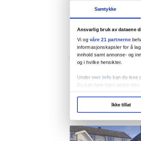
Magne Gundersen
Samtykke
Forbrukerøkonom i Sparebank 1
Denne artikkelen er
over ett 
Ansvarlig bruk av dataene d
Vi og
våre 21 partnerne
beha
informasjonskapsler for å lag
innhold samt annonse- og inn
Ekspertene svarer
og i hvilke hensikter.
Under
mer info
kan du lese 
Del artikkel
Du kan hele tiden endre eller
LO Medias publikasjoner frif
Ikke tillat
Flere saker
hvordan våre nettsider blir br
Vi deler bare informasjon o
annonsering. Disse er angitt