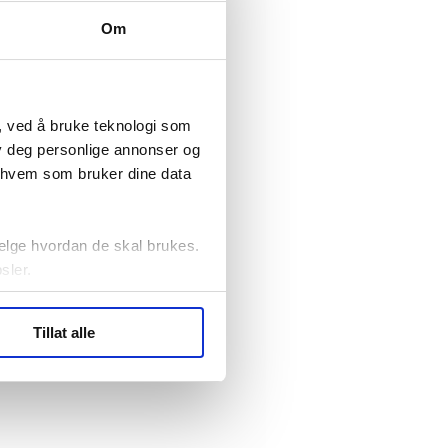
Om
, ved å bruke teknologi som
lby deg personlige annonser og
r hvem som bruker dine data
elge hvordan de skal brukes.
sler.
ler (cookies) for å lære
Tillat alle
ide statistikk.
artnere innenfor analyse og