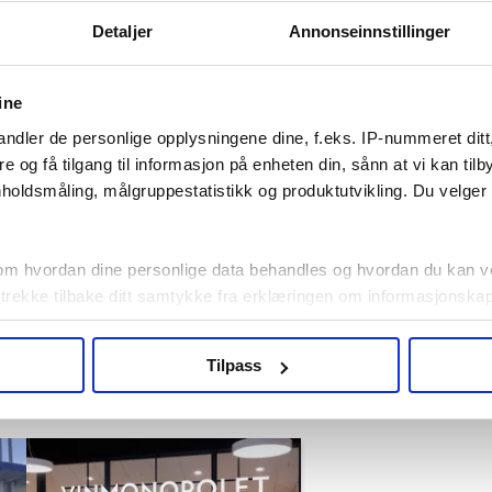
Detaljer
Annonseinnstillinger
år gammel
.
ine
ndler de personlige opplysningene dine, f.eks. IP-nummeret ditt
re og få tilgang til informasjon på enheten din, sånn at vi kan ti
holdsmåling, målgruppestatistikk og produktutvikling. Du velge
om hvordan dine personlige data behandles og hvordan du kan v
 trekke tilbake ditt samtykke fra erklæringen om informasjonskap
agbevegelse.no, hk-nytt.no og fontene.no bruker informasjonskaps
Tilpass
ukt slik at vi tilby relevant innhold, tilpassede annonser og utarbe
m hvordan du bruker nettstedet med LO Medias egne samarbeidsp
 i oversikten lengre ned på denne siden.