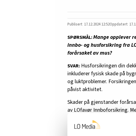
17.12.2024
12:52
17.1
Mange opplever re
SPØRSMÅL:
innbo- og husforsikring fra L
forårsaket av mus?
Husforsikringen din dekk
SVAR:
inkluderer fysisk skade på byg
og luktproblemer. Forsikringe
påvist aktivitet.
Skader på gjenstander forårsak
av LOfavør Innboforsikring. Men
dekkes også skader på innbo o
bygninger som brukes til bolig