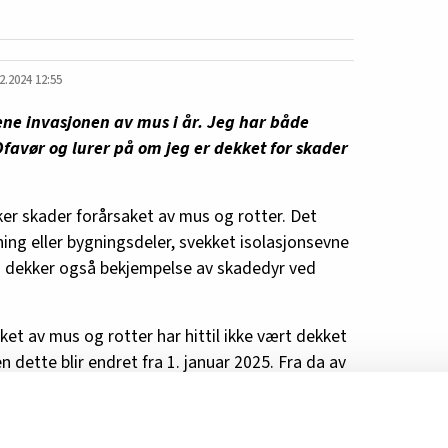
2.2024 12:55
ne invasjonen av mus i år. Jeg har både
Ofavør og lurer på om jeg er dekket for skader
er skader forårsaket av mus og rotter. Det
ning eller bygningsdeler, svekket isolasjonsevne
n dekker også bekjempelse av skadedyr ved
et av mus og rotter har hittil ikke vært dekket
 dette blir endret fra 1. januar 2025. Fra da av
g løsøre forårsaket av mus og rotter i
formål.